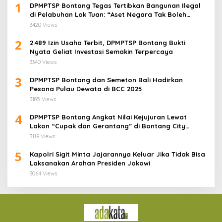
1
DPMPTSP Bontang Tegas Tertibkan Bangunan Ilegal
di Pelabuhan Lok Tuan: “Aset Negara Tak Boleh
Dikuasai!”
3420 Views
2
2.489 Izin Usaha Terbit, DPMPTSP Bontang Bukti
Nyata Geliat Investasi Semakin Terpercaya
3340 Views
3
DPMPTSP Bontang dan Semeton Bali Hadirkan
Pesona Pulau Dewata di BCC 2025
3185 Views
4
DPMPTSP Bontang Angkat Nilai Kejujuran Lewat
Lakon “Cupak dan Gerantang” di Bontang City
Carnaval 2025
3119 Views
5
Kapolri Sigit Minta Jajarannya Keluar Jika Tidak Bisa
Laksanakan Arahan Presiden Jokowi
3064 Views