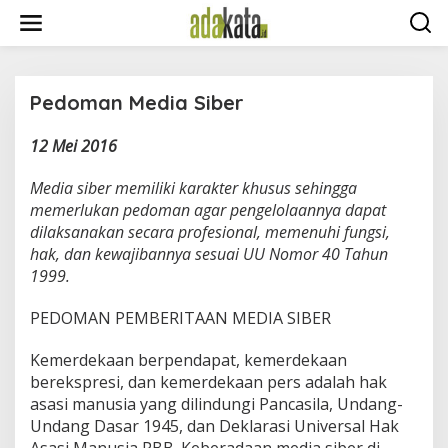
S
k
i
p
t
o
Pedoman Media Siber
c
o
12 Mei 2016
|
n
M
t
A
Media siber memiliki karakter khusus sehingga
e
R
C
n
memerlukan pedoman agar pengelolaannya dapat
H
t
dilaksanakan secara profesional, memenuhi fungsi,
1
6
hak, dan kewajibannya sesuai UU Nomor 40 Tahun
,
1999.
2
0
2
PEDOMAN PEMBERITAAN MEDIA SIBER
5
B
Y
Kemerdekaan berpendapat, kemerdekaan
R
E
berekspresi, dan kemerdekaan pers adalah hak
D
A
asasi manusia yang dilindungi Pancasila, Undang-
K
Undang Dasar 1945, dan Deklarasi Universal Hak
S
I