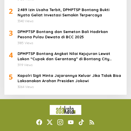
2
2.489 Izin Usaha Terbit, DPMPTSP Bontang Bukti
Nyata Geliat Investasi Semakin Terpercaya
3340 Views
3
DPMPTSP Bontang dan Semeton Bali Hadirkan
Pesona Pulau Dewata di BCC 2025
3185 Views
4
DPMPTSP Bontang Angkat Nilai Kejujuran Lewat
Lakon “Cupak dan Gerantang” di Bontang City
Carnaval 2025
3119 Views
5
Kapolri Sigit Minta Jajarannya Keluar Jika Tidak Bisa
Laksanakan Arahan Presiden Jokowi
3064 Views