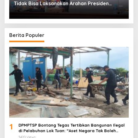
Tidak Bisa Laksanakan Arahan Presiden
Jokowi
Berita Populer
1
DPMPTSP Bontang Tegas Tertibkan Bangunan Ilegal
di Pelabuhan Lok Tuan: “Aset Negara Tak Boleh
Dikuasai!”
3420 Views