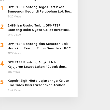
1
RSUD Taman Husada Raih Peng
DPMPTSP Bontang Tegas Tertibkan
Bangunan Ilegal di Pelabuhan Lok Tuan:
3 dari BPJS Kesehatan
“Aset Negara Tak Boleh Dikuasai!”
3420 Views
2
2.489 Izin Usaha Terbit, DPMPTSP
y 27, 2025
Bontang Bukti Nyata Geliat Investasi
Semakin Terpercaya
3340 Views
ni Syarat Lengkap yang
3
DPMPTSP Bontang dan Semeton Bali
arus Disiapkan Badan
Hadirkan Pesona Pulau Dewata di BCC
saha untuk Mengurus NIB
2025
3185 Views
ewat OSS
4
DPMPTSP Bontang Angkat Nilai
Siapkan Lima Inovasi,
Kejujuran Lewat Lakon “Cupak dan
BKPSDM Bontang Siap
Gerantang” di Bontang City Carnaval
3119 Views
Berkompetisi dalam Ajang
2025
Indeks Inovasi Daerah 2026
5
Kapolri Sigit Minta Jajarannya Keluar
Jika Tidak Bisa Laksanakan Arahan
Presiden Jokowi
3064 Views