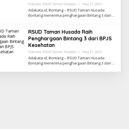
Pubilitas
,
RSUD Taman Husada
|
May 27, 2025
B
Y
Adakata.id, Bontang – RSUD Taman Husada
R
Bontang menerima penghargaan Bintang 3 dari
E
D
A
K
RSUD Taman Husada Raih
S
I
Penghargaan Bintang 3 dari BPJS
A
Kesehatan
D
A
Pubilitas
,
RSUD Taman Husada
|
May 27, 2025
B
K
Y
A
Adakata.id, Bontang – RSUD Taman Husada
R
T
Bontang menerima penghargaan Bintang 3 dari
E
A
D
A
K
S
I
A
D
A
K
A
T
A