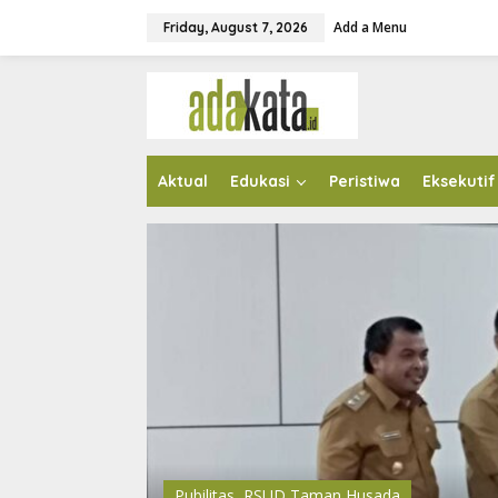
S
Add a Menu
k
Friday, August 7, 2026
i
p
t
o
c
o
n
Aktual
Edukasi
Peristiwa
Eksekutif
t
e
n
t
Pubilitas
,
RSUD Taman Husada