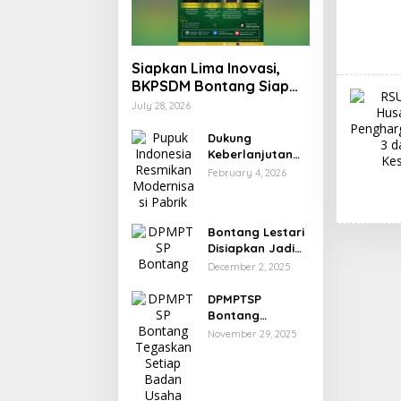
Siapkan Lima Inovasi,
BKPSDM Bontang Siap
Berkompetisi dalam
July 28, 2026
Ajang Indeks Inovasi
Daerah 2026
Dukung
Keberlanjutan
Swasembada
February 4, 2026
Pangan, Pupuk
Indonesia
Resmikan
Bontang Lestari
Modernisasi
Disiapkan Jadi
Pabrik Tertua
Pusat Industri
Pupuk Kaltim
December 2, 2025
Baru, 18 Peluang
Investasi Resmi
DPMPTSP
Dipetakan
Bontang
Tegaskan Setiap
November 29, 2025
Badan Usaha
Wajib Miliki NIB
untuk Legalitas
Usaha