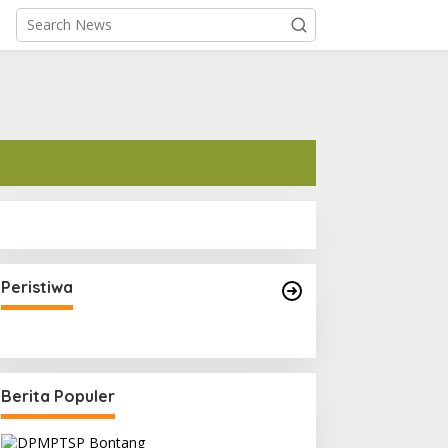
Kapolri Sigit Minta Jajarannya
Keluar Jika Tidak Bisa Laksanakan
Peristiwa
Arahan Presiden Jokowi
Berita Populer
Pubilitas
,
RSUD Taman Husada