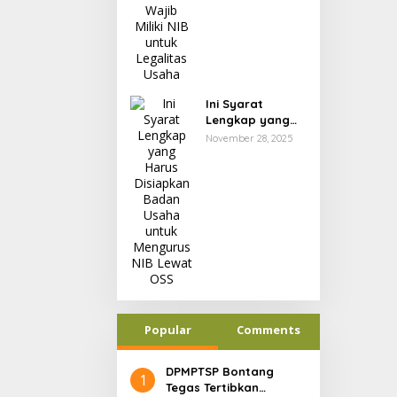
Ini Syarat
Lengkap yang
Harus Disiapkan
November 28, 2025
Badan Usaha
untuk Mengurus
NIB Lewat OSS
Popular
Comments
DPMPTSP Bontang
1
Tegas Tertibkan