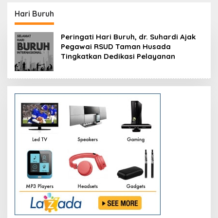
Resmikan Modernisasi
Peluang Investasi
Pabrik Tertua Pupuk
Resmi Dipetakan
Hari Buruh
Kaltim
Peringati Hari Buruh, dr. Suhardi Ajak
Pegawai RSUD Taman Husada
Tingkatkan Dedikasi Pelayanan