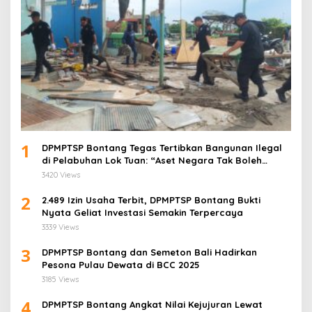
1
DPMPTSP Bontang Tegas Tertibkan Bangunan Ilegal
di Pelabuhan Lok Tuan: “Aset Negara Tak Boleh
Dikuasai!”
3420 Views
2
2.489 Izin Usaha Terbit, DPMPTSP Bontang Bukti
Nyata Geliat Investasi Semakin Terpercaya
3339 Views
3
DPMPTSP Bontang dan Semeton Bali Hadirkan
Pesona Pulau Dewata di BCC 2025
3185 Views
4
DPMPTSP Bontang Angkat Nilai Kejujuran Lewat