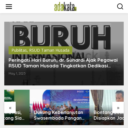
S
k
i
p
t
o
c
o
n
t
Pubilitas
,
RSUD Taman Husada
e
n
Peringati Hari Buruh, dr. Suhardi Ajak Pegawai
t
RSUD Taman Husada Tingkatkan Dedikasi
Pelayanan
May 1, 2025
«
»
Dukung Keberlanjutan
Bontang Lestari
Swasembada Pangan,
Disiapkan Jadi Pusat
Pupuk Indonesia
Industri Baru, 18