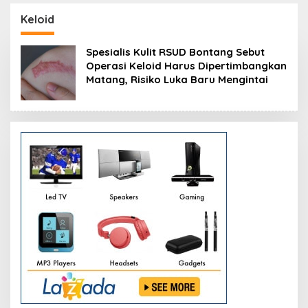
si
Resmikan Modernisasi
Peluang Investasi
Pabrik Tertua Pupuk
Resmi Dipetakan
Keloid
Kaltim
Spesialis Kulit RSUD Bontang Sebut
Operasi Keloid Harus Dipertimbangkan
Matang, Risiko Luka Baru Mengintai