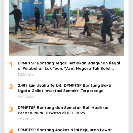
1
DPMPTSP Bontang Tegas Tertibkan Bangunan Ilegal
di Pelabuhan Lok Tuan: “Aset Negara Tak Boleh
Dikuasai!”
3420 Views
2
2.489 Izin Usaha Terbit, DPMPTSP Bontang Bukti
Nyata Geliat Investasi Semakin Terpercaya
3340 Views
3
DPMPTSP Bontang dan Semeton Bali Hadirkan
Pesona Pulau Dewata di BCC 2025
3185 Views
4
DPMPTSP Bontang Angkat Nilai Kejujuran Lewat