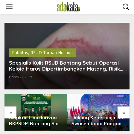
S
k
i
p
t
o
c
o
n
t
Pubilitas
,
RSUD Taman Husada
e
n
Spesialis Kulit RSUD Bontang Sebut Operasi
t
Keloid Harus Dipertimbangkan Matang, Risiko
Luka Baru Mengintai
March 24, 2025
«
»
si,
Dukung Keberlanjutan
Bontang Lestari
Siap
Swasembada Pangan,
Disiapkan Jadi Pusat
am
Pupuk Indonesia
Industri Baru, 18