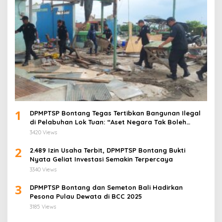
1
DPMPTSP Bontang Tegas Tertibkan Bangunan Ilegal
di Pelabuhan Lok Tuan: “Aset Negara Tak Boleh
Dikuasai!”
3420 Views
2
2.489 Izin Usaha Terbit, DPMPTSP Bontang Bukti
Nyata Geliat Investasi Semakin Terpercaya
3340 Views
3
DPMPTSP Bontang dan Semeton Bali Hadirkan
Pesona Pulau Dewata di BCC 2025
3185 Views