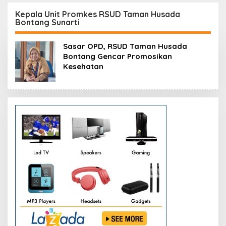
si
Resmikan Modernisasi
Peluang Investasi
Pabrik Tertua Pupuk
Resmi Dipetakan
Kepala Unit Promkes RSUD Taman Husada
Bontang Sunarti
Kaltim
Sasar OPD, RSUD Taman Husada
Bontang Gencar Promosikan
Kesehatan