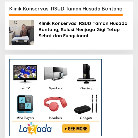
si
Resmikan Modernisasi
Peluang Investasi
Pabrik Tertua Pupuk
Resmi Dipetakan
Klinik Konservasi RSUD Taman Husada Bontang
Kaltim
Klinik Konservasi RSUD Taman Husada
Bontang, Solusi Menjaga Gigi Tetap
Sehat dan Fungsional