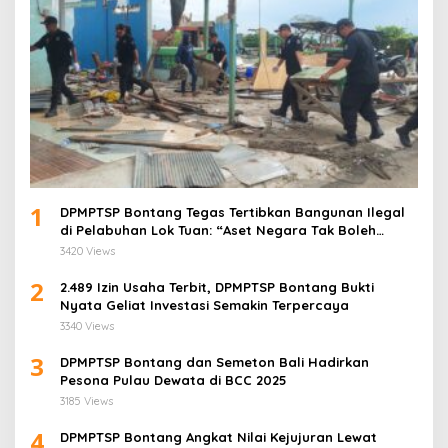
1
DPMPTSP Bontang Tegas Tertibkan Bangunan Ilegal
di Pelabuhan Lok Tuan: “Aset Negara Tak Boleh
Dikuasai!”
3420 Views
2
2.489 Izin Usaha Terbit, DPMPTSP Bontang Bukti
Nyata Geliat Investasi Semakin Terpercaya
3340 Views
3
DPMPTSP Bontang dan Semeton Bali Hadirkan
Pesona Pulau Dewata di BCC 2025
3185 Views
4
DPMPTSP Bontang Angkat Nilai Kejujuran Lewat