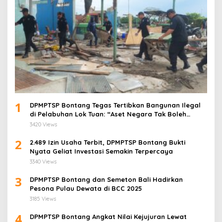
1
DPMPTSP Bontang Tegas Tertibkan Bangunan Ilegal
di Pelabuhan Lok Tuan: “Aset Negara Tak Boleh
Dikuasai!”
3420 Views
2
2.489 Izin Usaha Terbit, DPMPTSP Bontang Bukti
Nyata Geliat Investasi Semakin Terpercaya
3340 Views
3
DPMPTSP Bontang dan Semeton Bali Hadirkan
Pesona Pulau Dewata di BCC 2025
3185 Views
4
DPMPTSP Bontang Angkat Nilai Kejujuran Lewat