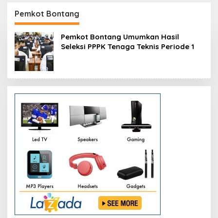
Resmikan Modernisasi
Peluang Investasi
Pabrik Tertua Pupuk
Resmi Dipetakan
Pemkot Bontang
Kaltim
Pemkot Bontang Umumkan Hasil
Seleksi PPPK Tenaga Teknis Periode 1