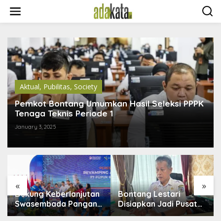
S
k
i
p
t
o
c
o
n
t
Aktual
,
Pubilitas
,
Society
e
n
Pemkot Bontang Umumkan Hasil Seleksi PPPK
t
Tenaga Teknis Periode 1
January 3, 2025
«
»
Dukung Keberlanjutan
Bontang Lestari
Swasembada Pangan,
Disiapkan Jadi Pusat
Pupuk Indonesia
Industri Baru, 18