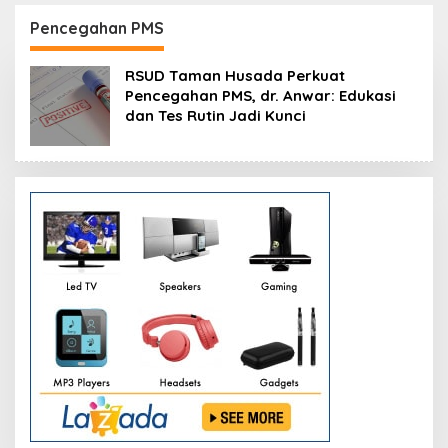
s Inovasi
Resmikan Modernisasi
Peluang Investa
26
Pabrik Tertua Pupuk
Resmi Dipetak
Pencegahan PMS
Kaltim
RSUD Taman Husada Perkuat
Pencegahan PMS, dr. Anwar: Edukasi
dan Tes Rutin Jadi Kunci