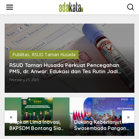
S
k
i
p
t
o
c
o
n
t
Pubilitas
,
RSUD Taman Husada
e
n
RSUD Taman Husada Perkuat Pencegahan
t
PMS, dr. Anwar: Edukasi dan Tes Rutin Jadi
Kunci
February 25, 2025
«
»
a Inovasi,
Dukung Keberlanjutan
Bontang Lestar
ntang Siap
Swasembada Pangan,
Disiapkan Jadi
si dalam
Pupuk Indonesia
Industri Baru, 1