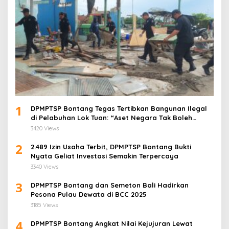
1
DPMPTSP Bontang Tegas Tertibkan Bangunan Ilegal
di Pelabuhan Lok Tuan: “Aset Negara Tak Boleh
Dikuasai!”
3420 Views
2
2.489 Izin Usaha Terbit, DPMPTSP Bontang Bukti
Nyata Geliat Investasi Semakin Terpercaya
3340 Views
3
DPMPTSP Bontang dan Semeton Bali Hadirkan
Pesona Pulau Dewata di BCC 2025
3185 Views
4
DPMPTSP Bontang Angkat Nilai Kejujuran Lewat