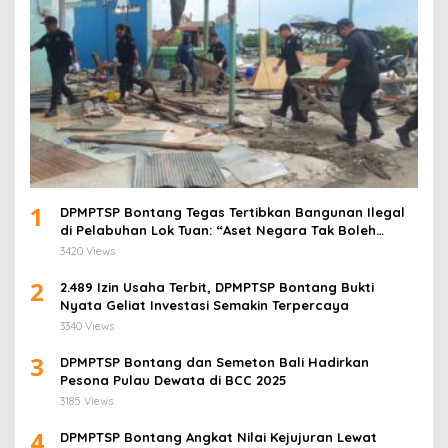
1
DPMPTSP Bontang Tegas Tertibkan Bangunan Ilegal
di Pelabuhan Lok Tuan: “Aset Negara Tak Boleh
Dikuasai!”
3420 Views
2
2.489 Izin Usaha Terbit, DPMPTSP Bontang Bukti
Nyata Geliat Investasi Semakin Terpercaya
3340 Views
3
DPMPTSP Bontang dan Semeton Bali Hadirkan
Pesona Pulau Dewata di BCC 2025
3185 Views
4
DPMPTSP Bontang Angkat Nilai Kejujuran Lewat