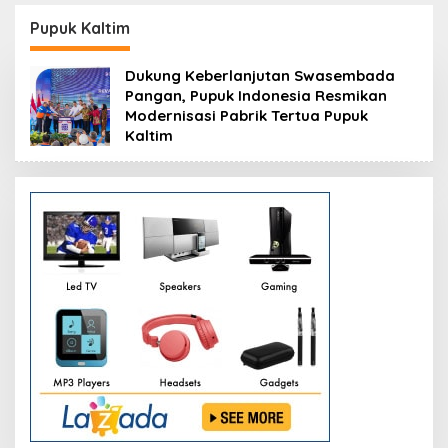
Resmikan Modernisasi
Peluang Investasi
Pabrik Tertua Pupuk
Resmi Dipetakan
Pupuk Kaltim
Kaltim
Dukung Keberlanjutan Swasembada
Pangan, Pupuk Indonesia Resmikan
Modernisasi Pabrik Tertua Pupuk
Kaltim