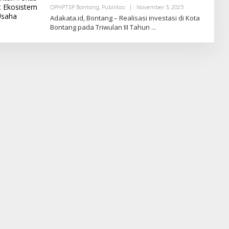
DPMPTSP Bontang
,
Pubilitas
|
November 3, 2025
B
Y
Adakata.id, Bontang – Realisasi investasi di Kota
R
Bontang pada Triwulan III Tahun
E
D
A
K
S
I
A
D
A
K
A
T
A