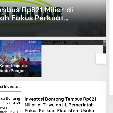
mbus Rp821 Miliar di
ntah Fokus Perkuat
g Lestari Disiapkan
sat Industri Baru, 18
DPMPTSP Bontang
I
g Investasi Resmi
Tegaskan Setiap Badan
H
kan
Usaha Wajib Miliki NIB
U
untuk Legalitas Usaha
L
»
si Investasi
Investasi Bontang Tembus Rp821
Miliar di Triwulan III, Pemerintah
Fokus Perkuat Ekosistem Usaha