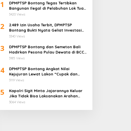
1
DPMPTSP Bontang Tegas Tertibkan
Bangunan Ilegal di Pelabuhan Lok Tuan:
“Aset Negara Tak Boleh Dikuasai!”
3420 Views
2
2.489 Izin Usaha Terbit, DPMPTSP
Bontang Bukti Nyata Geliat Investasi
Semakin Terpercaya
3340 Views
3
DPMPTSP Bontang dan Semeton Bali
ni Syarat Lengkap yang
Hadirkan Pesona Pulau Dewata di BCC
arus Disiapkan Badan
2025
3185 Views
saha untuk Mengurus NIB
ewat OSS
4
DPMPTSP Bontang Angkat Nilai
Kejujuran Lewat Lakon “Cupak dan
Siapkan Lima Inovasi,
Gerantang” di Bontang City Carnaval
3119 Views
BKPSDM Bontang Siap
2025
Berkompetisi dalam Ajang
5
Kapolri Sigit Minta Jajarannya Keluar
Indeks Inovasi Daerah 2026
Jika Tidak Bisa Laksanakan Arahan
Presiden Jokowi
3064 Views