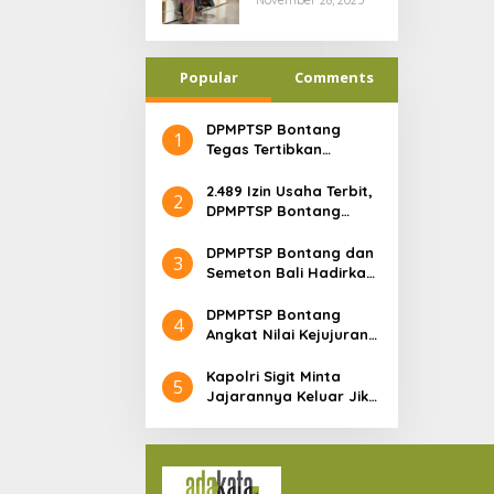
Badan Usaha
untuk Mengurus
NIB Lewat OSS
Popular
Comments
DPMPTSP Bontang
1
Tegas Tertibkan
Bangunan Ilegal di
Pelabuhan Lok Tuan:
2.489 Izin Usaha Terbit,
2
“Aset Negara Tak
DPMPTSP Bontang
Boleh Dikuasai!”
Bukti Nyata Geliat
Investasi Semakin
DPMPTSP Bontang dan
3
Terpercaya
Semeton Bali Hadirkan
Pesona Pulau Dewata
di BCC 2025
DPMPTSP Bontang
4
Angkat Nilai Kejujuran
Lewat Lakon “Cupak
dan Gerantang” di
Kapolri Sigit Minta
5
Bontang City Carnaval
Jajarannya Keluar Jika
2025
Tidak Bisa Laksanakan
Arahan Presiden
Jokowi