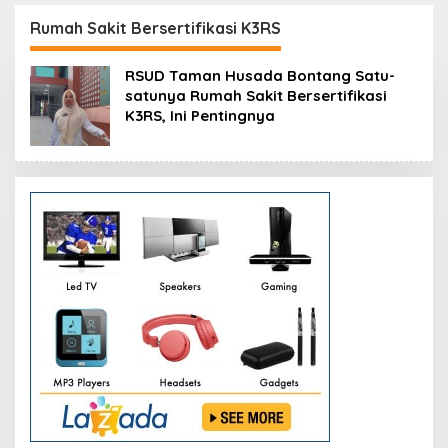
Resmikan Modernisasi
Peluang Investasi
Pabrik Tertua Pupuk
Resmi Dipetakan
Rumah Sakit Bersertifikasi K3RS
Kaltim
RSUD Taman Husada Bontang Satu-
satunya Rumah Sakit Bersertifikasi
K3RS, Ini Pentingnya