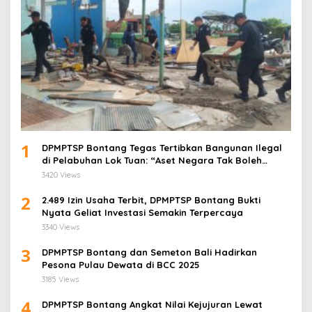
1
DPMPTSP Bontang Tegas Tertibkan Bangunan Ilegal
di Pelabuhan Lok Tuan: “Aset Negara Tak Boleh
Dikuasai!”
3420 Views
2
2.489 Izin Usaha Terbit, DPMPTSP Bontang Bukti
Nyata Geliat Investasi Semakin Terpercaya
3340 Views
3
DPMPTSP Bontang dan Semeton Bali Hadirkan
Pesona Pulau Dewata di BCC 2025
3185 Views
4
DPMPTSP Bontang Angkat Nilai Kejujuran Lewat