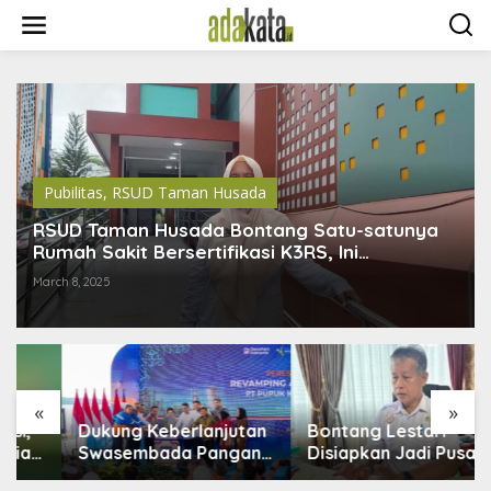
S
k
i
p
t
o
c
o
n
t
Pubilitas
,
RSUD Taman Husada
e
n
RSUD Taman Husada Bontang Satu-satunya
t
Rumah Sakit Bersertifikasi K3RS, Ini
Pentingnya
March 8, 2025
«
»
Dukung Keberlanjutan
Bontang Lestari
Swasembada Pangan,
Disiapkan Jadi Pusat
Pupuk Indonesia
Industri Baru, 18