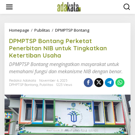
S
k
i
p
t
o
Homepage
/
Pubilitas
/
DPMPTSP Bontang
D
c
P
DPMPTSP Bontang Perketat
o
M
n
P
Penerbitan NIB untuk Tingkatkan
t
T
Ketertiban Usaha
e
S
n
P
DPMPTSP Bontang mengingatkan masyarakat untuk
t
B
memahami fungsi dan mekanisme NIB dengan benar.
o
n
Redaksi Adakata
November 6, 2025
t
DPMPTSP Bontang
,
Pubilitas
1223 Views
a
n
g
P
e
r
k
e
t