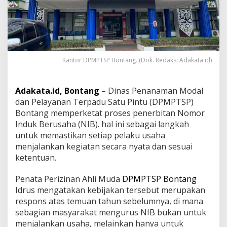
a
t
P
e
n
e
Kantor DPMPTSP Bontang. (Dok. Redaksi Adakata.id)
r
b
i
t
Adakata.id, Bontang
– Dinas Penanaman Modal
a
dan Pelayanan Terpadu Satu Pintu (DPMPTSP)
n
Bontang memperketat proses penerbitan Nomor
N
Induk Berusaha (NIB). hal ini sebagai langkah
I
B
untuk memastikan setiap pelaku usaha
u
menjalankan kegiatan secara nyata dan sesuai
n
ketentuan.
t
u
Penata Perizinan Ahli Muda
DPMPTSP Bontang
k
T
Idrus mengatakan kebijakan tersebut merupakan
i
respons atas temuan tahun sebelumnya, di mana
n
sebagian masyarakat mengurus NIB bukan untuk
g
menjalankan usaha, melainkan hanya untuk
k