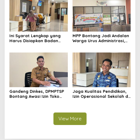
Ini Syarat Lengkap yang
MPP Bontang Jadi Andalan
Harus Disiapkan Badan
Warga Urus Administrasi,
Usaha untuk Mengurus NIB
Layanan Tatap Muka Tetap
Lewat OSS
Diminati Meski Serba Digital
Gandeng Dinkes, DPMPTSP
Jaga Kualitas Pendidikan,
Bontang Awasi Izin Toko
Izin Operasional Sekolah di
Obat di Kota Taman
Bontang Jadi Penentu
Pemenuhan Standar
Minimal
View More