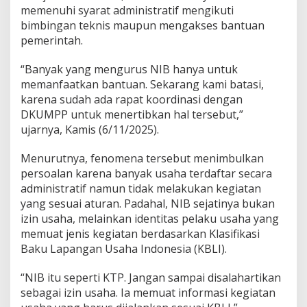
memenuhi syarat administratif mengikuti
a
t
bimbingan teknis maupun mengakses bantuan
k
pemerintah.
a
n
“Banyak yang mengurus NIB hanya untuk
K
memanfaatkan bantuan. Sekarang kami batasi,
e
t
karena sudah ada rapat koordinasi dengan
e
DKUMPP untuk menertibkan hal tersebut,”
r
ujarnya, Kamis (6/11/2025).
t
i
Menurutnya, fenomena tersebut menimbulkan
b
a
persoalan karena banyak usaha terdaftar secara
n
administratif namun tidak melakukan kegiatan
U
yang sesuai aturan. Padahal, NIB sejatinya bukan
s
izin usaha, melainkan identitas pelaku usaha yang
a
h
memuat jenis kegiatan berdasarkan Klasifikasi
a
Baku Lapangan Usaha Indonesia (KBLI).
“NIB itu seperti KTP. Jangan sampai disalahartikan
sebagai izin usaha. Ia memuat informasi kegiatan