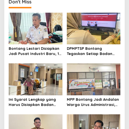
Don't Miss
Bontang Lestari Disiapkan
DPMPTSP Bontang
Jadi Pusat Industri Baru, 18
Tegaskan Setiap Badan
Peluang Investasi Resmi
Usaha Wajib Miliki NIB untuk
Dipetakan
Legalitas Usaha
Ini Syarat Lengkap yang
MPP Bontang Jadi Andalan
Harus Disiapkan Badan
Warga Urus Administrasi,
Usaha untuk Mengurus NIB
Layanan Tatap Muka Tetap
Lewat OSS
Diminati Meski Serba Digital