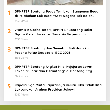
1
DPMPTSP Bontang Tegas Tertibkan Bangunan Ilegal
di Pelabuhan Lok Tuan: “Aset Negara Tak Boleh
Dikuasai!”
3431 Views
2
2.489 Izin Usaha Terbit, DPMPTSP Bontang Bukti
Nyata Geliat Investasi Semakin Terpercaya
3350 Views
3
DPMPTSP Bontang dan Semeton Bali Hadirkan
Pesona Pulau Dewata di BCC 2025
3196 Views
4
DPMPTSP Bontang Angkat Nilai Kejujuran Lewat
Lakon “Cupak dan Gerantang” di Bontang City
Carnaval 2025
3129 Views
5
Kapolri Sigit Minta Jajarannya Keluar Jika Tidak Bisa
Laksanakan Arahan Presiden Jokowi
3065 Views