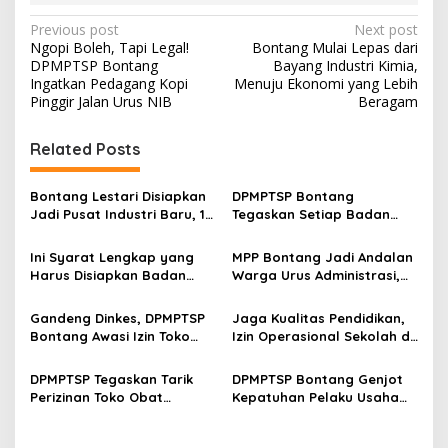
P
Previous post
Next post
Ngopi Boleh, Tapi Legal!
Bontang Mulai Lepas dari
o
DPMPTSP Bontang
Bayang Industri Kimia,
s
Ingatkan Pedagang Kopi
Menuju Ekonomi yang Lebih
Pinggir Jalan Urus NIB
Beragam
t
n
Related Posts
a
v
Bontang Lestari Disiapkan
DPMPTSP Bontang
Jadi Pusat Industri Baru, 18
Tegaskan Setiap Badan
i
Peluang Investasi Resmi
Usaha Wajib Miliki NIB untuk
g
Dipetakan
Legalitas Usaha
Ini Syarat Lengkap yang
MPP Bontang Jadi Andalan
Harus Disiapkan Badan
Warga Urus Administrasi,
a
Usaha untuk Mengurus NIB
Layanan Tatap Muka Tetap
t
Lewat OSS
Diminati Meski Serba Digital
Gandeng Dinkes, DPMPTSP
Jaga Kualitas Pendidikan,
i
Bontang Awasi Izin Toko
Izin Operasional Sekolah di
Obat di Kota Taman
Bontang Jadi Penentu
o
Pemenuhan Standar
DPMPTSP Tegaskan Tarik
DPMPTSP Bontang Genjot
n
Minimal
Perizinan Toko Obat
Kepatuhan Pelaku Usaha
Bontang, Sofyansyah: Akan
Laporkan LKPM Lewat
Terus Kami Pantau
Sosialisasi dan Bimtek