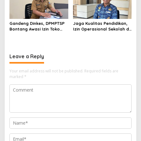
Gandeng Dinkes, DPMPTSP
Jaga Kualitas Pendidikan,
Bontang Awasi Izin Toko
Izin Operasional Sekolah di
Obat di Kota Taman
Bontang Jadi Penentu
Pemenuhan Standar
Minimal
Leave a Reply
Your email address will not be published.
Required fields are
marked
*