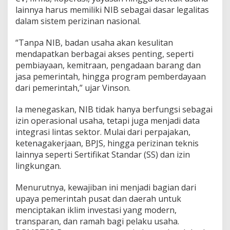
l
lainnya harus memiliki NIB sebagai dasar legalitas
i
dalam sistem perizinan nasional.
k
i
“Tanpa NIB, badan usaha akan kesulitan
N
mendapatkan berbagai akses penting, seperti
I
B
pembiayaan, kemitraan, pengadaan barang dan
u
jasa pemerintah, hingga program pemberdayaan
n
dari pemerintah,” ujar Vinson.
t
u
Ia menegaskan, NIB tidak hanya berfungsi sebagai
k
L
izin operasional usaha, tetapi juga menjadi data
e
integrasi lintas sektor. Mulai dari perpajakan,
g
ketenagakerjaan, BPJS, hingga perizinan teknis
a
lainnya seperti Sertifikat Standar (SS) dan izin
l
i
lingkungan.
t
a
Menurutnya, kewajiban ini menjadi bagian dari
s
upaya pemerintah pusat dan daerah untuk
U
menciptakan iklim investasi yang modern,
s
a
transparan, dan ramah bagi pelaku usaha.
h