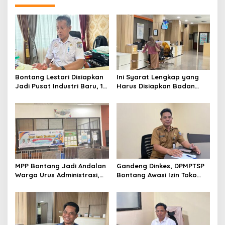
Bontang Lestari Disiapkan
Ini Syarat Lengkap yang
Jadi Pusat Industri Baru, 18
Harus Disiapkan Badan
Peluang Investasi Resmi
Usaha untuk Mengurus NIB
Dipetakan
Lewat OSS
MPP Bontang Jadi Andalan
Gandeng Dinkes, DPMPTSP
Warga Urus Administrasi,
Bontang Awasi Izin Toko
Layanan Tatap Muka Tetap
Obat di Kota Taman
Diminati Meski Serba Digital