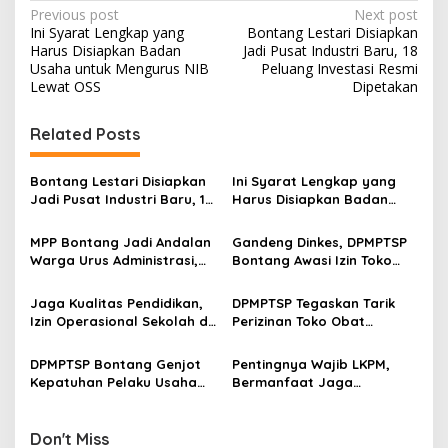
P
Previous post
Next post
Ini Syarat Lengkap yang
Bontang Lestari Disiapkan
o
Harus Disiapkan Badan
Jadi Pusat Industri Baru, 18
s
Usaha untuk Mengurus NIB
Peluang Investasi Resmi
Lewat OSS
Dipetakan
t
n
Related Posts
a
v
Bontang Lestari Disiapkan
Ini Syarat Lengkap yang
Jadi Pusat Industri Baru, 18
Harus Disiapkan Badan
i
Peluang Investasi Resmi
Usaha untuk Mengurus NIB
g
Dipetakan
Lewat OSS
MPP Bontang Jadi Andalan
Gandeng Dinkes, DPMPTSP
Warga Urus Administrasi,
Bontang Awasi Izin Toko
a
Layanan Tatap Muka Tetap
Obat di Kota Taman
t
Diminati Meski Serba Digital
Jaga Kualitas Pendidikan,
DPMPTSP Tegaskan Tarik
i
Izin Operasional Sekolah di
Perizinan Toko Obat
Bontang Jadi Penentu
Bontang, Sofyansyah: Akan
o
Pemenuhan Standar
Terus Kami Pantau
DPMPTSP Bontang Genjot
Pentingnya Wajib LKPM,
n
Minimal
Kepatuhan Pelaku Usaha
Bermanfaat Jaga
Laporkan LKPM Lewat
Legalitas hingga
Sosialisasi dan Bimtek
Kemudahan Pengajuan
Pembiayaan
Don't Miss