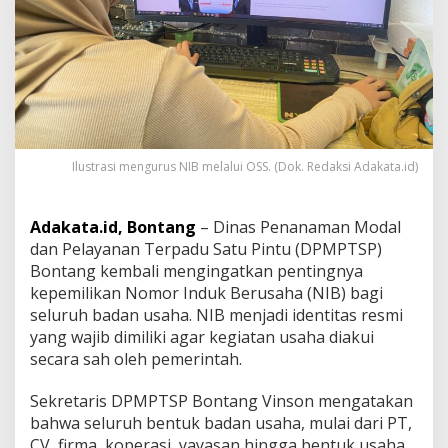
a
n
S
e
t
i
a
p
B
Ilustrasi mengurus NIB melalui OSS. (Dok. Redaksi Adakata.id)
a
d
a
Adakata.id, Bontang
– Dinas Penanaman Modal
n
U
dan Pelayanan Terpadu Satu Pintu (DPMPTSP)
s
Bontang kembali mengingatkan pentingnya
a
kepemilikan Nomor Induk Berusaha (NIB) bagi
h
seluruh badan usaha. NIB menjadi identitas resmi
a
yang wajib dimiliki agar kegiatan usaha diakui
W
a
secara sah oleh pemerintah.
j
i
Sekretaris DPMPTSP Bontang Vinson mengatakan
b
bahwa seluruh bentuk badan usaha, mulai dari PT,
M
CV, firma, koperasi, yayasan hingga bentuk usaha
i