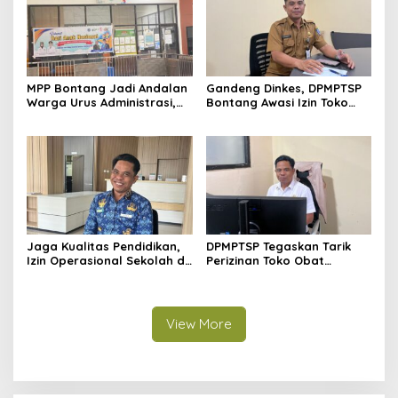
MPP Bontang Jadi Andalan
Gandeng Dinkes, DPMPTSP
Warga Urus Administrasi,
Bontang Awasi Izin Toko
Layanan Tatap Muka Tetap
Obat di Kota Taman
Diminati Meski Serba Digital
Jaga Kualitas Pendidikan,
DPMPTSP Tegaskan Tarik
Izin Operasional Sekolah di
Perizinan Toko Obat
Bontang Jadi Penentu
Bontang, Sofyansyah: Akan
Pemenuhan Standar
Terus Kami Pantau
Minimal
View More