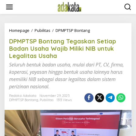
S
k
i
p
t
o
Homepage
/
Pubilitas
/
DPMPTSP Bontang
D
c
P
DPMPTSP Bontang Tegaskan Setiap
o
M
n
P
Badan Usaha Wajib Miliki NIB untuk
t
T
Legalitas Usaha
e
S
n
P
Seluruh bentuk badan usaha, mulai dari PT, CV, firma,
t
B
koperasi, yayasan hingga bentuk usaha lainnya harus
o
memiliki NIB sebagai dasar legalitas dalam sistem
n
t
perizinan nasional.
a
n
Redaksi Adakata
November 29, 2025
DPMPTSP Bontang
,
Pubilitas
1313 Views
g
T
e
g
a
s
k