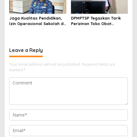
Jaga Kualitas Pendidikan,
DPMPTSP Tegaskan Tarik
Izin Operasional Sekolah di
Perizinan Toko Obat
Bontang Jadi Penentu
Bontang, Sofyansyah: Akan
Pemenuhan Standar
Terus Kami Pantau
Minimal
Leave a Reply
Your email address will not be published.
Required fields are
marked
*