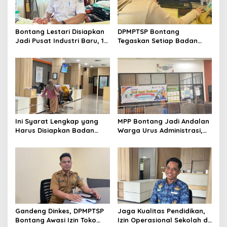
Bontang Lestari Disiapkan
DPMPTSP Bontang
Jadi Pusat Industri Baru, 18
Tegaskan Setiap Badan
Peluang Investasi Resmi
Usaha Wajib Miliki NIB untuk
Dipetakan
Legalitas Usaha
Ini Syarat Lengkap yang
MPP Bontang Jadi Andalan
Harus Disiapkan Badan
Warga Urus Administrasi,
Usaha untuk Mengurus NIB
Layanan Tatap Muka Tetap
Lewat OSS
Diminati Meski Serba Digital
Gandeng Dinkes, DPMPTSP
Jaga Kualitas Pendidikan,
Bontang Awasi Izin Toko
Izin Operasional Sekolah di