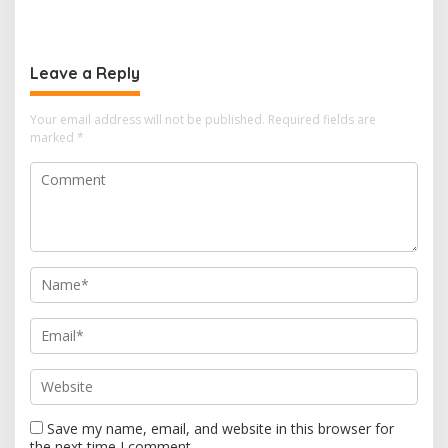
Obat di Kota Taman
Bontang Jadi Penentu
Pemenuhan Standar
Minimal
Leave a Reply
Your email address will not be published.
Required fields are
marked
*
Save my name, email, and website in this browser for
the next time I comment.