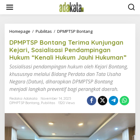
S
k
i
p
t
o
Homepage
/
Pubilitas
/
DPMPTSP Bontang
D
c
P
DPMPTSP Bontang Terima Kunjungan
o
M
n
P
Kejari, Sosialisasi Pendampingan
t
T
Hukum “Kenali Hukum Jauhi Hukuman”
e
S
n
P
Sosialisasi pendampingan hukum oleh Kejari Bontang,
t
B
khususnya melalui Bidang Perdata dan Tata Usaha
o
Negara (Datun), diharapkan DPMPTSP Bontang
n
t
menjadi langkah preventif bagi perangkat daerah.
a
n
Redaksi Adakata
November 14, 2025
DPMPTSP Bontang
,
Pubilitas
1320 Views
g
T
e
r
i
m
a