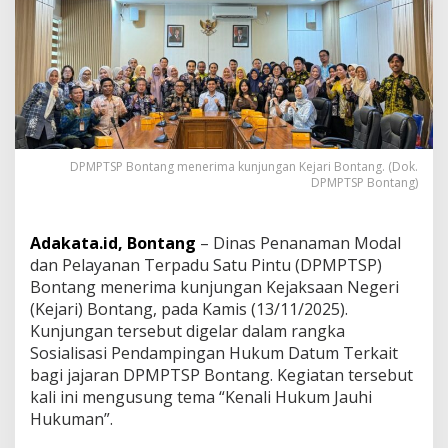
K
u
n
j
u
n
g
a
n
DPMPTSP Bontang menerima kunjungan Kejari Bontang. (Dok.
K
DPMPTSP Bontang)
e
j
a
Adakata.id, Bontang
– Dinas Penanaman Modal
r
dan Pelayanan Terpadu Satu Pintu (DPMPTSP)
i
,
Bontang menerima kunjungan Kejaksaan Negeri
S
(Kejari) Bontang, pada Kamis (13/11/2025).
o
Kunjungan tersebut digelar dalam rangka
s
Sosialisasi Pendampingan Hukum Datum Terkait
i
a
bagi jajaran DPMPTSP Bontang. Kegiatan tersebut
l
kali ini mengusung tema “Kenali Hukum Jauhi
i
Hukuman”.
s
a