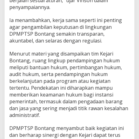
berjalan sesuai aturan,” ujar Vinson dalam
i
penyampaiannya.
H
u
Ia menambahkan, kerja sama seperti ini penting
k
agar pengambilan keputusan di lingkungan
u
m
DPMPTSP Bontang semakin transparan,
J
akuntabel, dan selaras dengan regulasi.
a
u
Menurut materi yang disampaikan tim Kejari
h
Bontang, ruang lingkup pendampingan hukum
i
H
meliputi bantuan hukum, pertimbangan hukum,
u
audit hukum, serta pendampingan hukum
k
berkelanjutan pada program atau kegiatan
u
tertentu. Pendekatan ini diharapkan mampu
m
memberikan keamanan hukum bagi instansi
a
n
pemerintah, termasuk dalam pengadaan barang
"
dan jasa yang sering menjadi titik rawan kesalahan
administratif.
DPMPTSP Bontang menyambut baik kegiatan ini
dan berharap sinergi dengan Kejari dapat terus