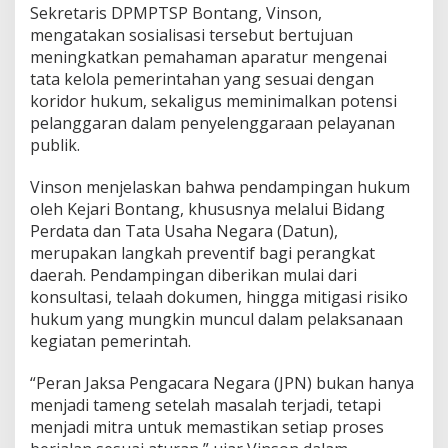
Sekretaris DPMPTSP Bontang, Vinson,
s
i
mengatakan sosialisasi tersebut bertujuan
P
meningkatkan pemahaman aparatur mengenai
e
tata kelola pemerintahan yang sesuai dengan
n
koridor hukum, sekaligus meminimalkan potensi
d
pelanggaran dalam penyelenggaraan pelayanan
a
m
publik.
p
i
Vinson menjelaskan bahwa pendampingan hukum
n
oleh Kejari Bontang, khususnya melalui Bidang
g
Perdata dan Tata Usaha Negara (Datun),
a
n
merupakan langkah preventif bagi perangkat
H
daerah. Pendampingan diberikan mulai dari
u
konsultasi, telaah dokumen, hingga mitigasi risiko
k
hukum yang mungkin muncul dalam pelaksanaan
u
m
kegiatan pemerintah.
“
K
“Peran Jaksa Pengacara Negara (JPN) bukan hanya
e
menjadi tameng setelah masalah terjadi, tetapi
n
menjadi mitra untuk memastikan setiap proses
a
l