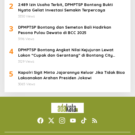
2
2.489 Izin Usaha Terbit, DPMPTSP Bontang Bukti
Nyata Geliat Investasi Semakin Terpercaya
3350 Views
3
DPMPTSP Bontang dan Semeton Bali Hadirkan
Pesona Pulau Dewata di BCC 2025
3196 Views
4
DPMPTSP Bontang Angkat Nilai Kejujuran Lewat
Lakon “Cupak dan Gerantang” di Bontang City
Carnaval 2025
3129 Views
5
Kapolri Sigit Minta Jajarannya Keluar Jika Tidak Bisa
Laksanakan Arahan Presiden Jokowi
3065 Views