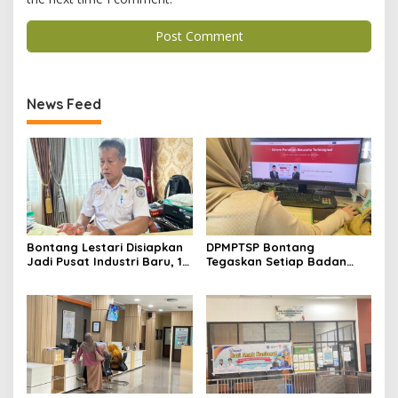
News Feed
Bontang Lestari Disiapkan
DPMPTSP Bontang
Jadi Pusat Industri Baru, 18
Tegaskan Setiap Badan
Peluang Investasi Resmi
Usaha Wajib Miliki NIB untuk
Dipetakan
Legalitas Usaha