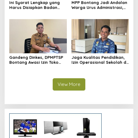
Ini Syarat Lengkap yang
MPP Bontang Jadi Andalan
Harus Disiapkan Badan
Warga Urus Administrasi,
Usaha untuk Mengurus NIB
Layanan Tatap Muka Tetap
Lewat OSS
Diminati Meski Serba Digital
Gandeng Dinkes, DPMPTSP
Jaga Kualitas Pendidikan,
Bontang Awasi Izin Toko
Izin Operasional Sekolah di
Obat di Kota Taman
Bontang Jadi Penentu
Pemenuhan Standar
Minimal
View More