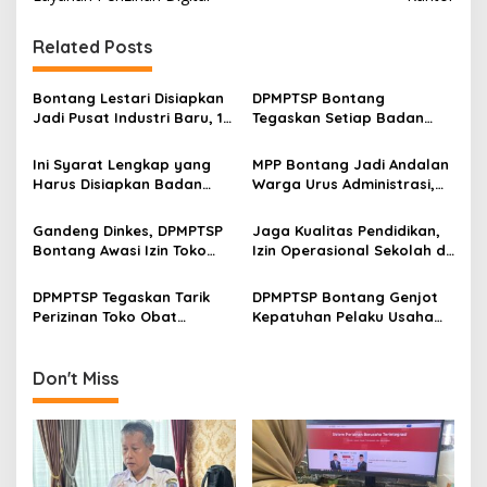
t
n
Related Posts
a
v
Bontang Lestari Disiapkan
DPMPTSP Bontang
Jadi Pusat Industri Baru, 18
Tegaskan Setiap Badan
i
Peluang Investasi Resmi
Usaha Wajib Miliki NIB untuk
g
Dipetakan
Legalitas Usaha
Ini Syarat Lengkap yang
MPP Bontang Jadi Andalan
Harus Disiapkan Badan
Warga Urus Administrasi,
a
Usaha untuk Mengurus NIB
Layanan Tatap Muka Tetap
t
Lewat OSS
Diminati Meski Serba Digital
Gandeng Dinkes, DPMPTSP
Jaga Kualitas Pendidikan,
i
Bontang Awasi Izin Toko
Izin Operasional Sekolah di
Obat di Kota Taman
Bontang Jadi Penentu
o
Pemenuhan Standar
DPMPTSP Tegaskan Tarik
DPMPTSP Bontang Genjot
n
Minimal
Perizinan Toko Obat
Kepatuhan Pelaku Usaha
Bontang, Sofyansyah: Akan
Laporkan LKPM Lewat
Terus Kami Pantau
Sosialisasi dan Bimtek
Don't Miss