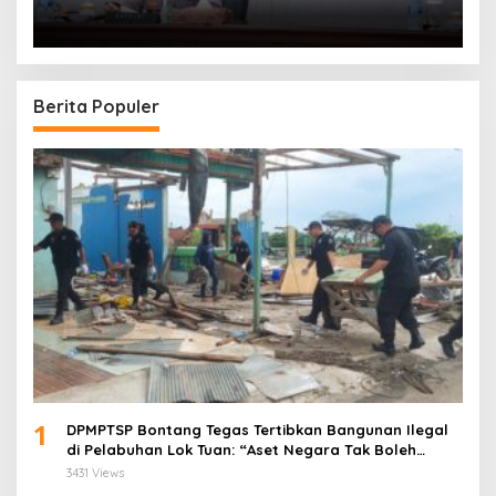
Jokowi
Berita Populer
1
DPMPTSP Bontang Tegas Tertibkan Bangunan Ilegal
di Pelabuhan Lok Tuan: “Aset Negara Tak Boleh
Dikuasai!”
3431 Views