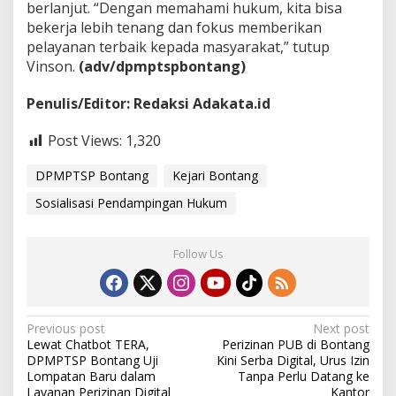
berlanjut. “Dengan memahami hukum, kita bisa
bekerja lebih tenang dan fokus memberikan
pelayanan terbaik kepada masyarakat,” tutup
Vinson.
(adv/dpmptspbontang)
Penulis/Editor: Redaksi Adakata.id
Post Views:
1,320
DPMPTSP Bontang
Kejari Bontang
Sosialisasi Pendampingan Hukum
Follow Us
P
Previous post
Next post
Lewat Chatbot TERA,
Perizinan PUB di Bontang
o
DPMPTSP Bontang Uji
Kini Serba Digital, Urus Izin
s
Lompatan Baru dalam
Tanpa Perlu Datang ke
Layanan Perizinan Digital
Kantor