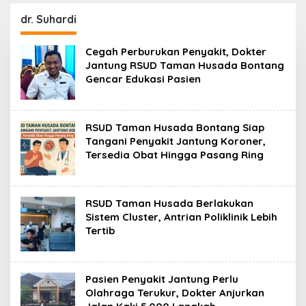
Resmikan Modernisasi
Peluang Investasi
Pabrik Tertua Pupuk
Resmi Dipetakan
dr. Suhardi
Kaltim
Cegah Perburukan Penyakit, Dokter
Jantung RSUD Taman Husada Bontang
Gencar Edukasi Pasien
RSUD Taman Husada Bontang Siap
Tangani Penyakit Jantung Koroner,
Tersedia Obat Hingga Pasang Ring
RSUD Taman Husada Berlakukan
Sistem Cluster, Antrian Poliklinik Lebih
Tertib
Pasien Penyakit Jantung Perlu
Olahraga Terukur, Dokter Anjurkan