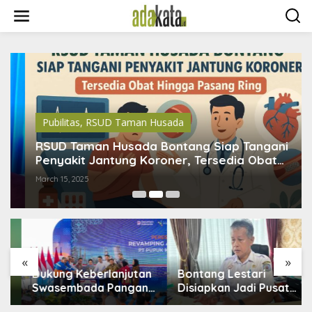
S
k
i
p
t
o
c
o
n
t
Pubilitas
,
RSUD Taman Husada
e
n
RSUD Taman Husada Bontang Siap Tangani
t
Penyakit Jantung Koroner, Tersedia Obat
Hingga Pasang Ring
March 15, 2025
«
»
Dukung Keberlanjutan
Bontang Lestari
Swasembada Pangan,
Disiapkan Jadi Pusat
Pupuk Indonesia
Industri Baru, 18