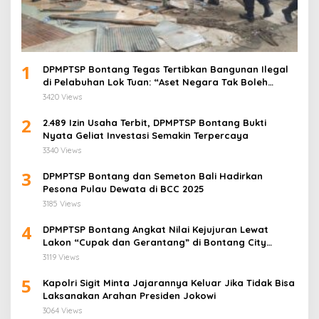
1
DPMPTSP Bontang Tegas Tertibkan Bangunan Ilegal
di Pelabuhan Lok Tuan: “Aset Negara Tak Boleh
Dikuasai!”
3420 Views
2
2.489 Izin Usaha Terbit, DPMPTSP Bontang Bukti
Nyata Geliat Investasi Semakin Terpercaya
3340 Views
3
DPMPTSP Bontang dan Semeton Bali Hadirkan
Pesona Pulau Dewata di BCC 2025
3185 Views
4
DPMPTSP Bontang Angkat Nilai Kejujuran Lewat
Lakon “Cupak dan Gerantang” di Bontang City
Carnaval 2025
3119 Views
5
Kapolri Sigit Minta Jajarannya Keluar Jika Tidak Bisa
Laksanakan Arahan Presiden Jokowi
3064 Views