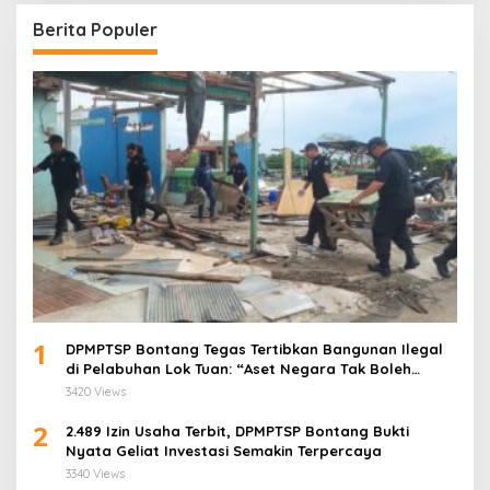
Berita Populer
1
DPMPTSP Bontang Tegas Tertibkan Bangunan Ilegal
di Pelabuhan Lok Tuan: “Aset Negara Tak Boleh
Dikuasai!”
3420 Views
2
2.489 Izin Usaha Terbit, DPMPTSP Bontang Bukti
Nyata Geliat Investasi Semakin Terpercaya
3340 Views