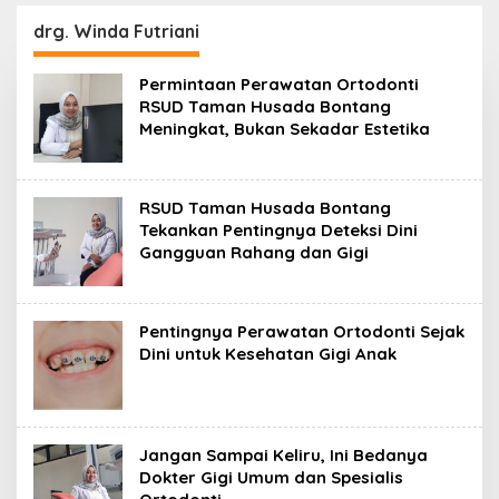
Resmikan Modernisasi
Peluang Investasi
Pabrik Tertua Pupuk
Resmi Dipetakan
drg. Winda Futriani
Kaltim
Permintaan Perawatan Ortodonti
RSUD Taman Husada Bontang
Meningkat, Bukan Sekadar Estetika
RSUD Taman Husada Bontang
Tekankan Pentingnya Deteksi Dini
Gangguan Rahang dan Gigi
Pentingnya Perawatan Ortodonti Sejak
Dini untuk Kesehatan Gigi Anak
Jangan Sampai Keliru, Ini Bedanya
Dokter Gigi Umum dan Spesialis