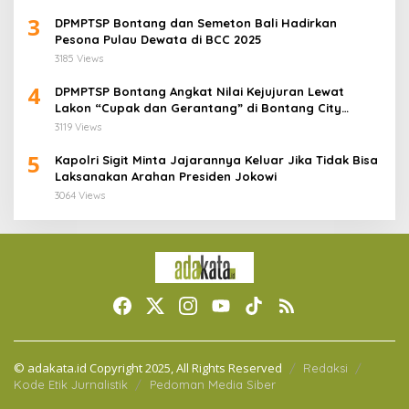
3
DPMPTSP Bontang dan Semeton Bali Hadirkan
Pesona Pulau Dewata di BCC 2025
3185 Views
4
DPMPTSP Bontang Angkat Nilai Kejujuran Lewat
Lakon “Cupak dan Gerantang” di Bontang City
Carnaval 2025
3119 Views
5
Kapolri Sigit Minta Jajarannya Keluar Jika Tidak Bisa
Laksanakan Arahan Presiden Jokowi
3064 Views
© adakata.id Copyright 2025, All Rights Reserved
Redaksi
Kode Etik Jurnalistik
Pedoman Media Siber