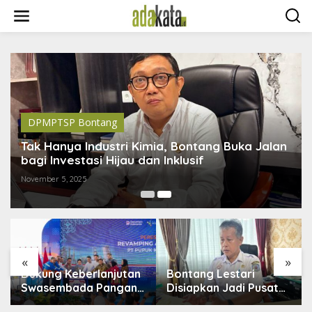
S
k
i
p
t
o
c
o
n
t
DPMPTSP Bontang
e
n
Tak Hanya Industri Kimia, Bontang Buka Jalan
t
bagi Investasi Hijau dan Inklusif
November 5, 2025
«
»
Dukung Keberlanjutan
Bontang Lestari
Swasembada Pangan,
Disiapkan Jadi Pusat
Pupuk Indonesia
Industri Baru, 18