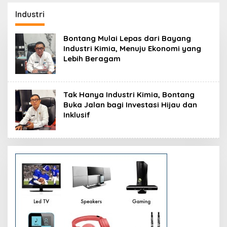
Resmikan Modernisasi
Peluang Investasi
Pabrik Tertua Pupuk
Resmi Dipetakan
Industri
Kaltim
Bontang Mulai Lepas dari Bayang
Industri Kimia, Menuju Ekonomi yang
Lebih Beragam
Tak Hanya Industri Kimia, Bontang
Buka Jalan bagi Investasi Hijau dan
Inklusif