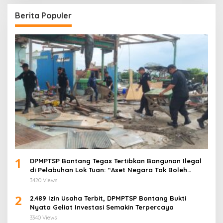
Berita Populer
1
DPMPTSP Bontang Tegas Tertibkan Bangunan Ilegal
di Pelabuhan Lok Tuan: “Aset Negara Tak Boleh
Dikuasai!”
3420 Views
2
2.489 Izin Usaha Terbit, DPMPTSP Bontang Bukti
Nyata Geliat Investasi Semakin Terpercaya
3340 Views