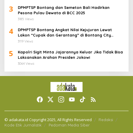
3
DPMPTSP Bontang dan Semeton Bali Hadirkan
Pesona Pulau Dewata di BCC 2025
3185 Views
4
DPMPTSP Bontang Angkat Nilai Kejujuran Lewat
Lakon “Cupak dan Gerantang” di Bontang City
Carnaval 2025
3119 Views
5
Kapolri Sigit Minta Jajarannya Keluar Jika Tidak Bisa
Laksanakan Arahan Presiden Jokowi
3064 Views
© adakata.id Copyright 2025, All Rights Reserved
Redaksi
Kode Etik Jurnalistik
Pedoman Media Siber