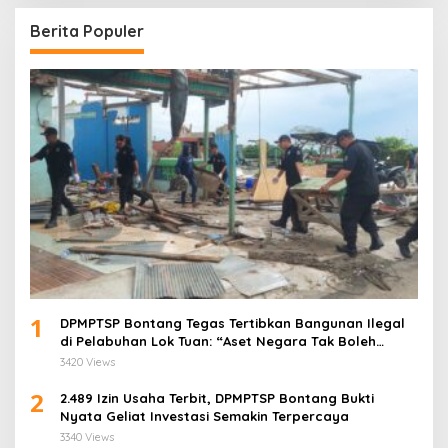
Berita Populer
1
DPMPTSP Bontang Tegas Tertibkan Bangunan Ilegal
di Pelabuhan Lok Tuan: “Aset Negara Tak Boleh
Dikuasai!”
3420 Views
2
2.489 Izin Usaha Terbit, DPMPTSP Bontang Bukti
Nyata Geliat Investasi Semakin Terpercaya
3340 Views