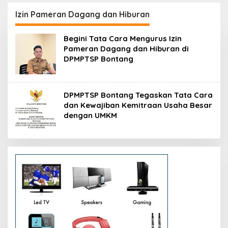
Resmikan Modernisasi
Peluang Investasi
Pabrik Tertua Pupuk
Resmi Dipetakan
Izin Pameran Dagang dan Hiburan
Kaltim
Begini Tata Cara Mengurus Izin
Pameran Dagang dan Hiburan di
DPMPTSP Bontang
DPMPTSP Bontang Tegaskan Tata Cara
dan Kewajiban Kemitraan Usaha Besar
dengan UMKM