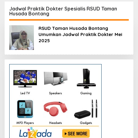
Resmikan Modernisasi
Peluang Investasi
Pabrik Tertua Pupuk
Resmi Dipetakan
Jadwal Praktik Dokter Spesialis RSUD Taman
Husada Bontang
Kaltim
RSUD Taman Husada Bontang
Umumkan Jadwal Praktik Dokter Mei
2025