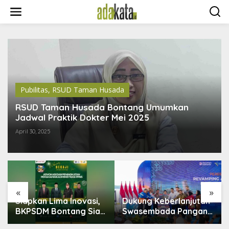
S
k
i
p
t
o
c
o
n
t
Pubilitas
,
RSUD Taman Husada
e
n
RSUD Taman Husada Bontang Umumkan
t
Jadwal Praktik Dokter Mei 2025
April 30, 2025
«
»
,
Dukung Keberlanjutan
Bontang Lestari
ap
Swasembada Pangan,
Disiapkan Jadi Pusat
Pupuk Indonesia
Industri Baru, 18