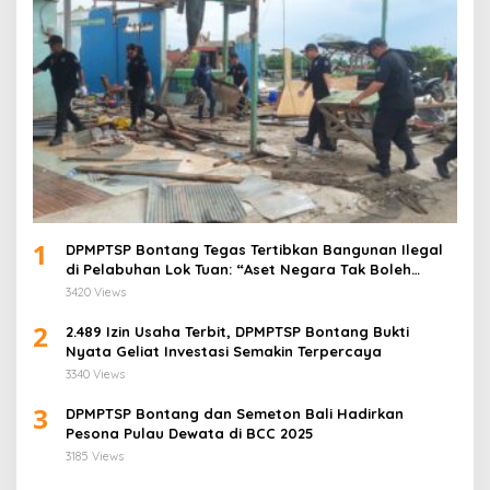
1
DPMPTSP Bontang Tegas Tertibkan Bangunan Ilegal
di Pelabuhan Lok Tuan: “Aset Negara Tak Boleh
Dikuasai!”
3420 Views
2
2.489 Izin Usaha Terbit, DPMPTSP Bontang Bukti
Nyata Geliat Investasi Semakin Terpercaya
3340 Views
3
DPMPTSP Bontang dan Semeton Bali Hadirkan
Pesona Pulau Dewata di BCC 2025
3185 Views