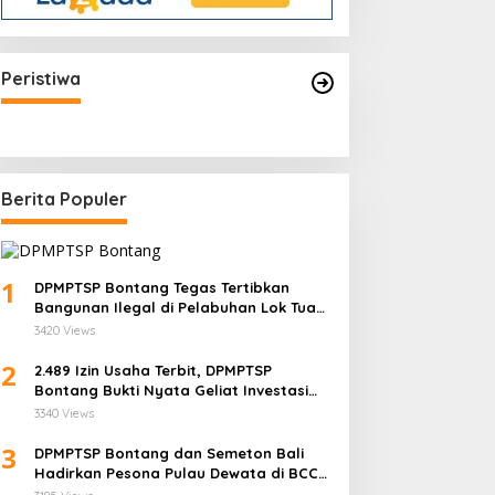
Permintaan Perawatan Ortodo
Kapolri Sigit Minta Jajarannya
Keluar Jika Tidak Bisa Laksanakan
Husada Bontang Meningkat, Bu
Peristiwa
Arahan Presiden Jokowi
Estetika
rch 13, 2025
Berita Populer
1
ni Syarat Lengkap yang
Siapkan Lima Inovasi,
DPMPTSP Bontang Tegas Tertibkan
arus Disiapkan Badan
BKPSDM Bontang Siap
Bangunan Ilegal di Pelabuhan Lok Tuan:
“Aset Negara Tak Boleh Dikuasai!”
saha untuk Mengurus NIB
Berkompetisi dalam Ajang
3420 Views
ewat OSS
Indeks Inovasi Daerah 2026
2
2.489 Izin Usaha Terbit, DPMPTSP
Bontang Bukti Nyata Geliat Investasi
Semakin Terpercaya
3340 Views
3
DPMPTSP Bontang dan Semeton Bali
Hadirkan Pesona Pulau Dewata di BCC
2025