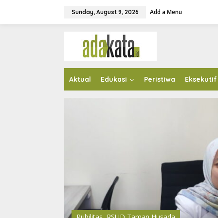
S
Add a Menu
k
Sunday, August 9, 2026
i
p
t
o
c
o
n
Aktual
Edukasi
Peristiwa
Eksekutif
t
e
n
t
Pubilitas
,
RSUD Taman Husada