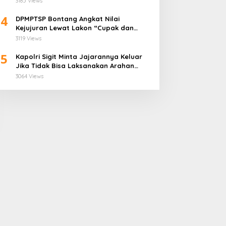
3185 Views
4
DPMPTSP Bontang Angkat Nilai
Kejujuran Lewat Lakon “Cupak dan
Gerantang” di Bontang City Carnaval
3119 Views
2025
5
Kapolri Sigit Minta Jajarannya Keluar
Jika Tidak Bisa Laksanakan Arahan
Presiden Jokowi
3064 Views