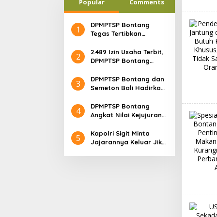
Popular
Comments
DPMPTSP Bontang
1
Tegas Tertibkan
Bangunan Ilegal di
Pelabuhan Lok Tuan:
2.489 Izin Usaha Terbit,
2
“Aset Negara Tak
DPMPTSP Bontang
Boleh Dikuasai!”
Bukti Nyata Geliat
Investasi Semakin
DPMPTSP Bontang dan
3
Terpercaya
Semeton Bali Hadirkan
Pesona Pulau Dewata
di BCC 2025
DPMPTSP Bontang
4
Angkat Nilai Kejujuran
Lewat Lakon “Cupak
dan Gerantang” di
Kapolri Sigit Minta
5
Bontang City Carnaval
Jajarannya Keluar Jika
2025
Tidak Bisa Laksanakan
Arahan Presiden
Jokowi