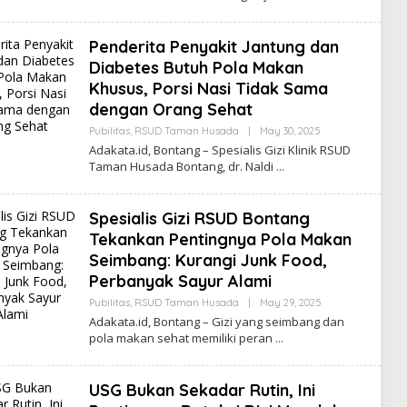
D
A
K
Penderita Penyakit Jantung dan
S
I
Diabetes Butuh Pola Makan
A
Khusus, Porsi Nasi Tidak Sama
D
A
dengan Orang Sehat
K
A
Pubilitas
,
RSUD Taman Husada
|
May 30, 2025
B
T
Y
Adakata.id, Bontang – Spesialis Gizi Klinik RSUD
A
R
Taman Husada Bontang, dr. Naldi
E
D
A
K
Spesialis Gizi RSUD Bontang
S
I
Tekankan Pentingnya Pola Makan
A
Seimbang: Kurangi Junk Food,
D
A
Perbanyak Sayur Alami
K
A
Pubilitas
,
RSUD Taman Husada
|
May 29, 2025
B
T
Y
Adakata.id, Bontang – Gizi yang seimbang dan
A
R
pola makan sehat memiliki peran
E
D
A
K
USG Bukan Sekadar Rutin, Ini
S
I