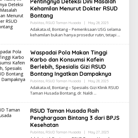
Pentingnya Deteksi Dini Masalah
A
Kehamilan Menurut Dokter RSUD
D
A
Bontang
K
A
Pubilitas
,
RSUD Taman Husada
|
May 28, 2025
B
T
Y
Adakata.id, Bontang – Pemeriksaan USG selama
A
R
kehamilan bukan hanya prosedur rutin, tetapi
E
D
A
K
Waspadai Pola Makan Tinggi
S
I
Karbo dan Konsumsi Kafein
A
Berlebih, Spesialis Gizi RSUD
D
A
Bontang Ingatkan Dampaknya
K
A
Pubilitas
,
RSUD Taman Husada
|
May 28, 2025
B
T
Y
Adakata.id, Bontang – Spesialis Gizi Klinik RSUD
A
R
Taman Husada Bontang, dr. Naldi
E
D
A
K
RSUD Taman Husada Raih
S
I
Penghargaan Bintang 3 dari BPJS
A
Kesehatan
D
A
Pubilitas
,
RSUD Taman Husada
|
May 27, 2025
B
K
Y
A