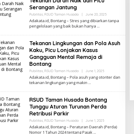
Tekanan Darah Naik dan Picu
Serangan Jantung
Pubilitas
,
RSUD Taman Husada
|
June 20, 2025
B
Y
Adakata.id, Bontang – Stres yang dibiarkan tanpa
R
pengelolaan yang baik bukan hanya
E
D
A
K
Tekanan Lingkungan dan Pola Asuh
S
I
Kaku, Picu Lonjakan Kasus
A
Gangguan Mental Remaja di
D
A
Bontang
K
A
Pubilitas
,
RSUD Taman Husada
|
June 1, 2025
B
T
Y
Adakata.id, Bontang – Pola asuh yang otoriter dan
A
R
tekanan lingkungan yang makin
E
D
A
K
RSUD Taman Husada Bontang
S
I
Tunggu Aturan Turunan Perda
A
Retribusi Parkir
D
A
Pubilitas
,
RSUD Taman Husada
|
June 1, 2025
B
K
Y
A
Adakata.id, Bontang – Peraturan Daerah (Perda)
R
T
Nomor 1 Tahun 2024 tentang Pajak
E
A