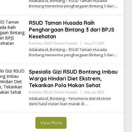
Adakata.id, Bontang – RSUD Taman Husada
R
T
Bontang menerima penghargaan Bintang 3 dari
E
A
D
A
K
RSUD Taman Husada Raih
S
I
Penghargaan Bintang 3 dari BPJS
A
Kesehatan
D
A
Pubilitas
,
RSUD Taman Husada
|
May 27, 2025
B
K
Y
A
Adakata.id, Bontang – RSUD Taman Husada
R
T
Bontang menerima penghargaan Bintang 3 dari
E
A
D
A
K
Spesialis Gizi RSUD Bontang Imbau
S
I
Warga Hindari Diet Ekstrem,
A
Tekankan Pola Makan Sehat
D
A
Pubilitas
,
RSUD Taman Husada
|
May 26, 2025
B
K
Y
A
Adakata.id, Bontang – Fenomena diet ekstrem
R
T
demi hasil instan kian marak di
E
A
D
A
K
S
View More
I
A