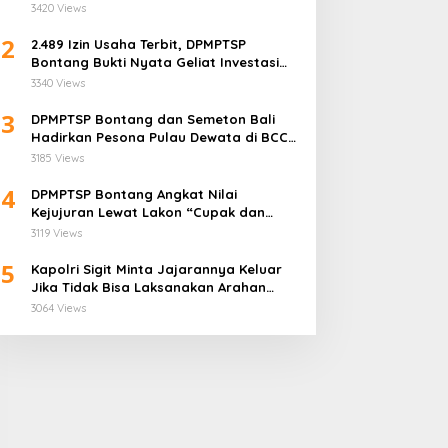
“Aset Negara Tak Boleh Dikuasai!”
3420 Views
2
2.489 Izin Usaha Terbit, DPMPTSP
Bontang Bukti Nyata Geliat Investasi
Semakin Terpercaya
3340 Views
3
DPMPTSP Bontang dan Semeton Bali
Hadirkan Pesona Pulau Dewata di BCC
2025
3185 Views
4
DPMPTSP Bontang Angkat Nilai
Kejujuran Lewat Lakon “Cupak dan
Gerantang” di Bontang City Carnaval
3119 Views
2025
5
Kapolri Sigit Minta Jajarannya Keluar
Jika Tidak Bisa Laksanakan Arahan
Presiden Jokowi
3064 Views