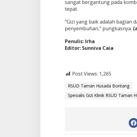
sangat bergantung pada kombi
a
tepat.
t
“Gizi yang baik adalah bagian d
penyembuhan,” pungkasnya.
(
Penulis: Irha
Editor: Sunniva Caia
Post Views:
1,265
RSUD Taman Husada Bontang
Spesialis Gizi Klinik RSUD Taman 