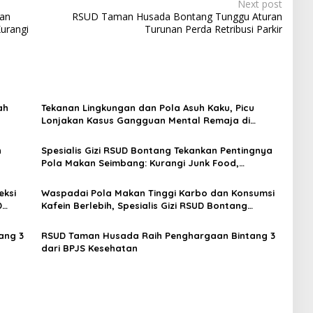
Next post
kan
RSUD Taman Husada Bontang Tunggu Aturan
urangi
Turunan Perda Retribusi Parkir
ah
Tekanan Lingkungan dan Pola Asuh Kaku, Picu
Lonjakan Kasus Gangguan Mental Remaja di
Bontang
n
Spesialis Gizi RSUD Bontang Tekankan Pentingnya
Pola Makan Seimbang: Kurangi Junk Food,
Perbanyak Sayur Alami
eksi
Waspadai Pola Makan Tinggi Karbo dan Konsumsi
D
Kafein Berlebih, Spesialis Gizi RSUD Bontang
Ingatkan Dampaknya
ang 3
RSUD Taman Husada Raih Penghargaan Bintang 3
dari BPJS Kesehatan