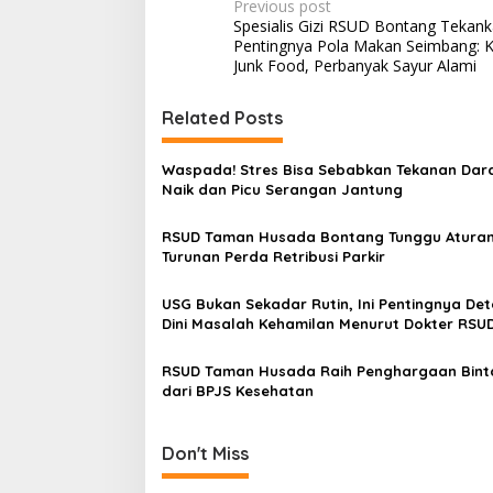
P
Previous post
Spesialis Gizi RSUD Bontang Tekan
o
Pentingnya Pola Makan Seimbang: K
s
Junk Food, Perbanyak Sayur Alami
t
Related Posts
n
a
Waspada! Stres Bisa Sebabkan Tekanan Dar
v
Naik dan Picu Serangan Jantung
i
RSUD Taman Husada Bontang Tunggu Atura
g
Turunan Perda Retribusi Parkir
a
USG Bukan Sekadar Rutin, Ini Pentingnya Det
t
Dini Masalah Kehamilan Menurut Dokter RSU
i
Bontang
RSUD Taman Husada Raih Penghargaan Bint
o
dari BPJS Kesehatan
n
Don't Miss