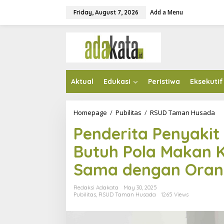
S
Add a Menu
k
Friday, August 7, 2026
i
p
t
o
c
o
n
Aktual
Edukasi
Peristiwa
Eksekutif
t
e
n
t
Homepage
/
Pubilitas
/
RSUD Taman Husada
P
e
Penderita Penyakit
n
d
Butuh Pola Makan K
e
r
Sama dengan Oran
i
t
a
Redaksi Adakata
May 30, 2025
P
Pubilitas
,
RSUD Taman Husada
1265 Views
e
n
y