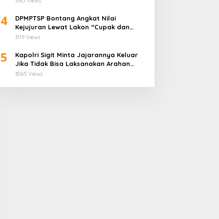
3185 Views
4
DPMPTSP Bontang Angkat Nilai
Kejujuran Lewat Lakon “Cupak dan
Gerantang” di Bontang City Carnaval
3119 Views
2025
5
Kapolri Sigit Minta Jajarannya Keluar
Jika Tidak Bisa Laksanakan Arahan
Presiden Jokowi
3065 Views