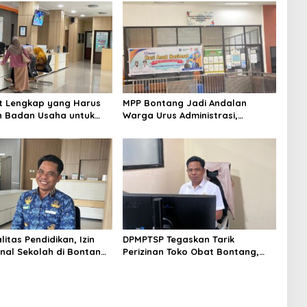
at Lengkap yang Harus
MPP Bontang Jadi Andalan
n Badan Usaha untuk
Warga Urus Administrasi,
 NIB Lewat OSS
Layanan Tatap Muka Tetap
Diminati Meski Serba Digital
itas Pendidikan, Izin
DPMPTSP Tegaskan Tarik
nal Sekolah di Bontang
Perizinan Toko Obat Bontang,
entu Pemenuhan
Sofyansyah: Akan Terus Kami
Minimal
Pantau