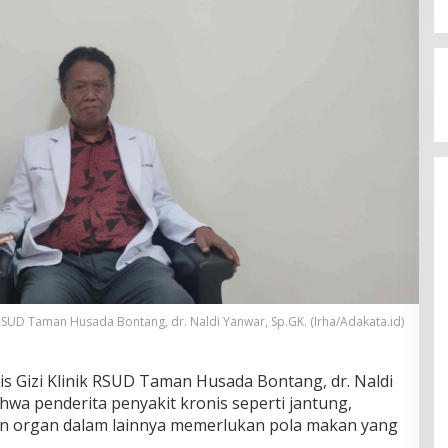
k RSUD Taman Husada Bontang, dr. Naldi Yanwar, Sp.GK. (Irha/Adakata.id)
lis Gizi Klinik RSUD Taman Husada Bontang, dr. Naldi
wa penderita penyakit kronis seperti jantung,
an organ dalam lainnya memerlukan pola makan yang