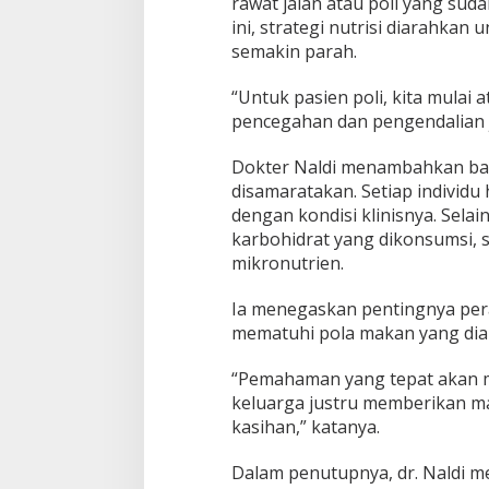
rawat jalan atau poli yang sud
s
ini, strategi nutrisi diarahka
i
semakin parah.
T
i
d
“Untuk pasien poli, kita mulai 
a
pencegahan dan pengendalian 
k
S
Dokter Naldi menambahkan bah
a
disamaratakan. Setiap individu 
m
a
dengan kondisi klinisnya. Selai
d
karbohidrat yang dikonsumsi, 
e
mikronutrien.
n
g
Ia menegaskan pentingnya per
a
n
mematuhi pola makan yang dia
O
r
“Pemahaman yang tepat akan me
a
keluarga justru memberikan m
n
kasihan,” katanya.
g
S
e
Dalam penutupnya, dr. Naldi m
h