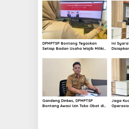
DPMPTSP Bontang Tegaskan
Ini Syar
Setiap Badan Usaha Wajib Miliki
Disiapka
NIB untuk Legalitas Usaha
Mengurus
Gandeng Dinkes, DPMPTSP
Jaga Kual
Bontang Awasi Izin Toko Obat di
Operasio
Kota Taman
Jadi Pen
Standar 