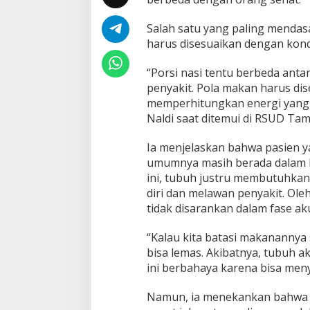
u
h
Salah satu yang paling mendas
P
harus disesuaikan dengan kond
o
l
a
“Porsi nasi tentu berbeda ant
M
penyakit. Pola makan harus d
a
memperhitungkan energi yang 
k
Naldi saat ditemui di RSUD Ta
a
n
K
Ia menjelaskan bahwa pasien y
h
umumnya masih berada dalam ko
u
ini, tubuh justru membutuhkan
s
diri dan melawan penyakit. Ole
u
tidak disarankan dalam fase aku
s
,
P
“Kalau kita batasi makanannya
o
bisa lemas. Akibatnya, tubuh a
r
ini berbahaya karena bisa meny
s
i
N
Namun, ia menekankan bahwa p
a