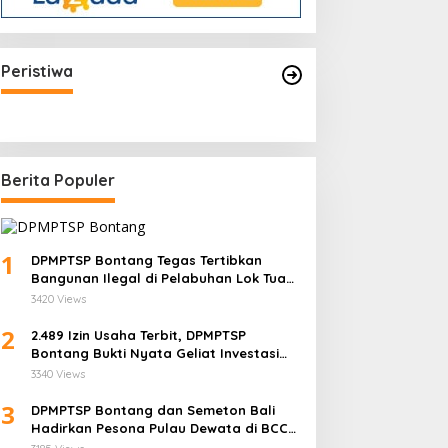
Kapolri Sigit Minta Jajarannya
Keluar Jika Tidak Bisa Laksanakan
Peristiwa
Arahan Presiden Jokowi
Berita Populer
1
DPMPTSP Bontang Tegas Tertibkan
Bangunan Ilegal di Pelabuhan Lok Tuan:
“Aset Negara Tak Boleh Dikuasai!”
3420 Views
2
2.489 Izin Usaha Terbit, DPMPTSP
Bontang Bukti Nyata Geliat Investasi
Semakin Terpercaya
3340 Views
3
DPMPTSP Bontang dan Semeton Bali
Hadirkan Pesona Pulau Dewata di BCC
2025