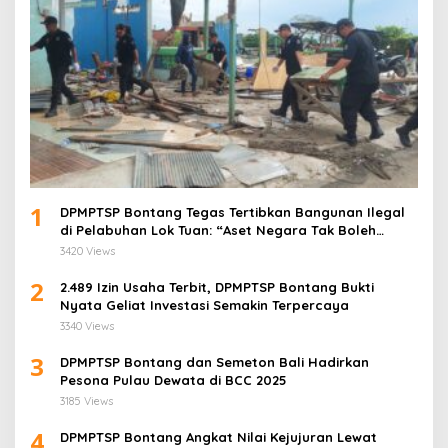
1
DPMPTSP Bontang Tegas Tertibkan Bangunan Ilegal
di Pelabuhan Lok Tuan: “Aset Negara Tak Boleh
Dikuasai!”
3420 Views
2
2.489 Izin Usaha Terbit, DPMPTSP Bontang Bukti
Nyata Geliat Investasi Semakin Terpercaya
3340 Views
3
DPMPTSP Bontang dan Semeton Bali Hadirkan
Pesona Pulau Dewata di BCC 2025
3185 Views
4
DPMPTSP Bontang Angkat Nilai Kejujuran Lewat