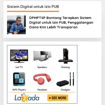
Inovasi
Resmikan Modernisasi
Peluang Investasi
Pabrik Tertua Pupuk
Resmi Dipetakan
Sistem Digital untuk Izin PUB
Kaltim
DPMPTSP Bontang Terapkan Sistem
Digital untuk Izin PUB, Penggalangan
Dana Kini Lebih Transparan