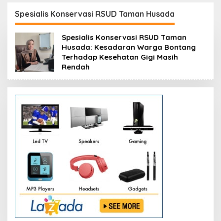
i
Resmikan Modernisasi
Peluang Investasi
Pabrik Tertua Pupuk
Resmi Dipetakan
Spesialis Konservasi RSUD Taman Husada
Kaltim
Spesialis Konservasi RSUD Taman
Husada: Kesadaran Warga Bontang
Terhadap Kesehatan Gigi Masih
Rendah