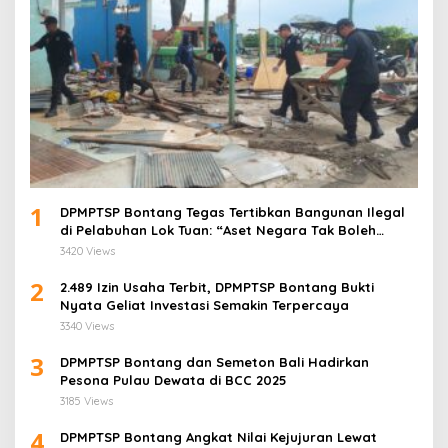
1
DPMPTSP Bontang Tegas Tertibkan Bangunan Ilegal
di Pelabuhan Lok Tuan: “Aset Negara Tak Boleh
Dikuasai!”
3420 Views
2
2.489 Izin Usaha Terbit, DPMPTSP Bontang Bukti
Nyata Geliat Investasi Semakin Terpercaya
3340 Views
3
DPMPTSP Bontang dan Semeton Bali Hadirkan
Pesona Pulau Dewata di BCC 2025
3185 Views
4
DPMPTSP Bontang Angkat Nilai Kejujuran Lewat