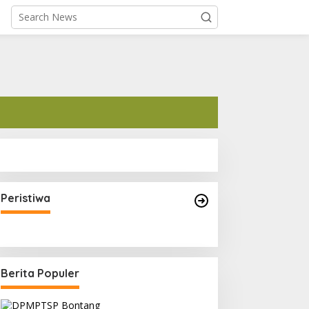
Kapolri Sigit Minta Jajarannya
Keluar Jika Tidak Bisa Laksanakan
Peristiwa
Arahan Presiden Jokowi
Berita Populer
DPMPTSP Bontang
,
Pubilitas