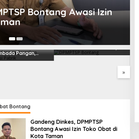
ntang Lestari Disiapkan
di Pusat Industri Baru, 18
DPMPTSP Bontang
luang Investasi Resmi
Tegaskan Setiap Badan
petakan
Usaha Wajib Miliki NIB
untuk Legalitas Usaha
»
bat Bontang
Gandeng Dinkes, DPMPTSP
Bontang Awasi Izin Toko Obat di
Kota Taman