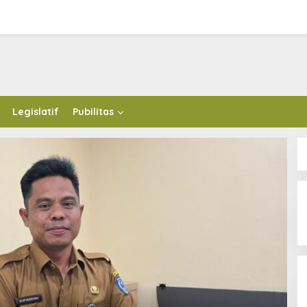
n Tarik Perizinan Toko Obat
syah: Akan Terus Kami Pantau
Legislatif
Pubilitas