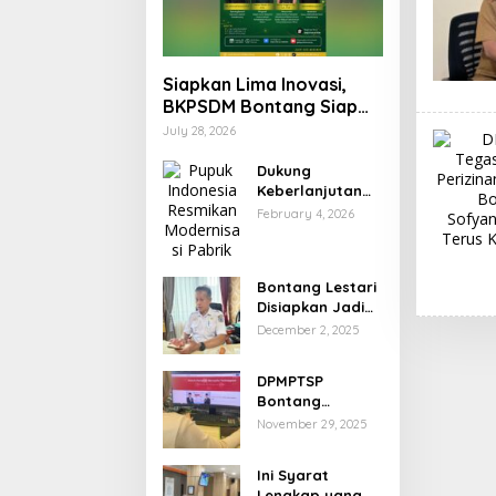
Siapkan Lima Inovasi,
BKPSDM Bontang Siap
Berkompetisi dalam
July 28, 2026
Ajang Indeks Inovasi
Daerah 2026
Dukung
Keberlanjutan
Swasembada
February 4, 2026
Pangan, Pupuk
Indonesia
Resmikan
Bontang Lestari
Modernisasi
Disiapkan Jadi
Pabrik Tertua
Pusat Industri
Pupuk Kaltim
December 2, 2025
Baru, 18 Peluang
Investasi Resmi
DPMPTSP
Dipetakan
Bontang
Tegaskan Setiap
November 29, 2025
Badan Usaha
Wajib Miliki NIB
Ini Syarat
untuk Legalitas
Lengkap yang