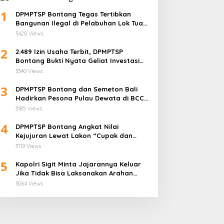
1
Gandeng Dinkes, DPMPTSP B
DPMPTSP Bontang Tegas Tertibkan
Bangunan Ilegal di Pelabuhan Lok Tuan:
Toko Obat di Kota Taman
“Aset Negara Tak Boleh Dikuasai!”
3420 Views
2
2.489 Izin Usaha Terbit, DPMPTSP
November 28, 2025
Bontang Bukti Nyata Geliat Investasi
Semakin Terpercaya
3340 Views
Ini Syarat Lengkap yang
3
DPMPTSP Bontang dan Semeton Bali
Harus Disiapkan Badan
Hadirkan Pesona Pulau Dewata di BCC
Usaha untuk Mengurus NIB
2025
3185 Views
Lewat OSS
4
DPMPTSP Bontang Angkat Nilai
Siapkan Lima Inovasi,
Kejujuran Lewat Lakon “Cupak dan
BKPSDM Bontang Siap
Gerantang” di Bontang City Carnaval
3119 Views
Berkompetisi dalam Aj
2025
Indeks Inovasi Daerah 
5
Kapolri Sigit Minta Jajarannya Keluar
Jika Tidak Bisa Laksanakan Arahan
Presiden Jokowi
3064 Views