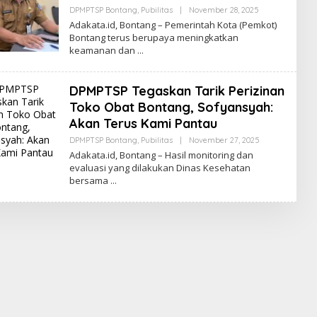
DPMPTSP Bontang
,
Pubilitas
|
November 28, 2025
B
Y
Adakata.id, Bontang – Pemerintah Kota (Pemkot)
R
Bontang terus berupaya meningkatkan
E
keamanan dan
D
A
K
S
DPMPTSP Tegaskan Tarik Perizinan
I
A
Toko Obat Bontang, Sofyansyah:
D
A
Akan Terus Kami Pantau
K
A
DPMPTSP Bontang
,
Pubilitas
|
November 27, 2025
B
T
Y
Adakata.id, Bontang – Hasil monitoring dan
A
R
evaluasi yang dilakukan Dinas Kesehatan
E
bersama
D
A
K
S
I
A
D
A
K
A
T
A