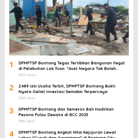
1
DPMPTSP Bontang Tegas Tertibkan Bangunan Ilegal
di Pelabuhan Lok Tuan: “Aset Negara Tak Boleh
Dikuasai!”
3420 Views
2
2.489 Izin Usaha Terbit, DPMPTSP Bontang Bukti
Nyata Geliat Investasi Semakin Terpercaya
3340 Views
3
DPMPTSP Bontang dan Semeton Bali Hadirkan
Pesona Pulau Dewata di BCC 2025
3185 Views
4
DPMPTSP Bontang Angkat Nilai Kejujuran Lewat
Lakon “Cupak dan Gerantang” di Bontang City