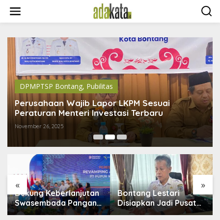
S
k
i
p
t
o
c
o
n
t
DPMPTSP Bontang
,
Pubilitas
e
n
Perusahaan Wajib Lapor LKPM Sesuai
t
Peraturan Menteri Investasi Terbaru
November 26, 2025
«
»
Dukung Keberlanjutan
Bontang Lestari
Swasembada Pangan,
Disiapkan Jadi Pusat
Pupuk Indonesia
Industri Baru, 18