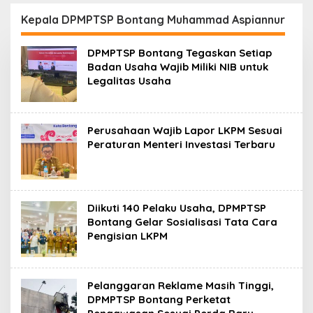
Resmikan Modernisasi
Peluang Investasi
Pabrik Tertua Pupuk
Resmi Dipetakan
Kepala DPMPTSP Bontang Muhammad Aspiannur
Kaltim
DPMPTSP Bontang Tegaskan Setiap
Badan Usaha Wajib Miliki NIB untuk
Legalitas Usaha
Perusahaan Wajib Lapor LKPM Sesuai
Peraturan Menteri Investasi Terbaru
Diikuti 140 Pelaku Usaha, DPMPTSP
Bontang Gelar Sosialisasi Tata Cara
Pengisian LKPM
Pelanggaran Reklame Masih Tinggi,
DPMPTSP Bontang Perketat