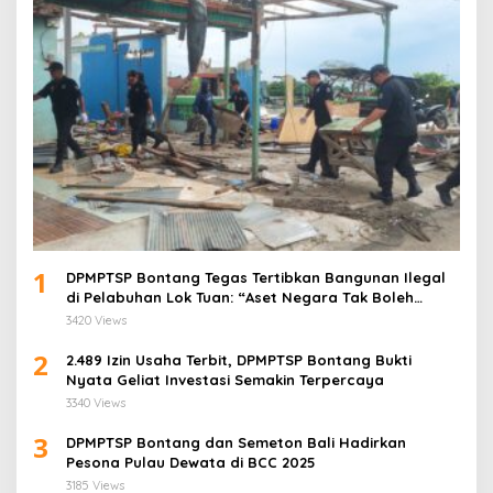
1
DPMPTSP Bontang Tegas Tertibkan Bangunan Ilegal
di Pelabuhan Lok Tuan: “Aset Negara Tak Boleh
Dikuasai!”
3420 Views
2
2.489 Izin Usaha Terbit, DPMPTSP Bontang Bukti
Nyata Geliat Investasi Semakin Terpercaya
3340 Views
3
DPMPTSP Bontang dan Semeton Bali Hadirkan
Pesona Pulau Dewata di BCC 2025
3185 Views