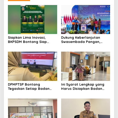
Siapkan Lima Inovasi,
Dukung Keberlanjutan
BKPSDM Bontang Siap
Swasembada Pangan,
Berkompetisi dalam Ajang
Pupuk Indonesia Resmikan
Indeks Inovasi Daerah 2026
Modernisasi Pabrik Tertua
Pupuk Kaltim
DPMPTSP Bontang
Ini Syarat Lengkap yang
Tegaskan Setiap Badan
Harus Disiapkan Badan
Usaha Wajib Miliki NIB untuk
Usaha untuk Mengurus NIB
Legalitas Usaha
Lewat OSS