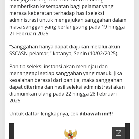
i
memberikan kesempatan bagi pelamar yang
P
merasa keberatan terhadap hasil seleksi
P
administrasi untuk mengajukan sanggahan dalam
P
masa sanggah yang berlangsung pada 19 hingga
K
K
21 Februari 2025.
o
t
“Sanggahan hanya dapat diajukan melalui akun
a
SSCASN pelamar,” katanya, Senin (10/02/2025).
B
o
Panitia seleksi instansi akan meninjau dan
n
t
menanggapi setiap sanggahan yang masuk. Jika
a
kesalahan berasal dari panitia, maka sanggahan
n
dapat diterima dan hasil seleksi administrasi akan
g
diumumkan ulang pada 22 hingga 28 Februari
2025.
Untuk daftar lengkapnya, cek
dibawah ini!!!