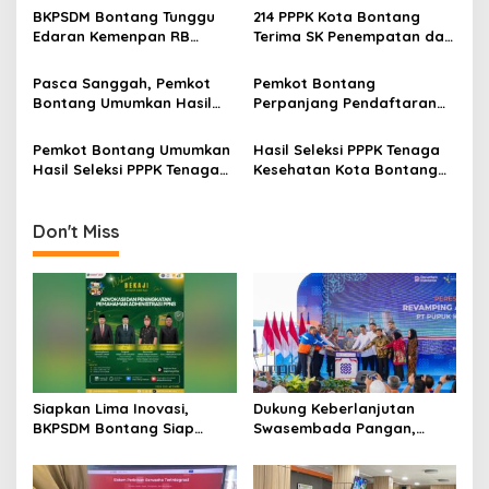
v
BKPSDM Bontang Tunggu
214 PPPK Kota Bontang
Edaran Kemenpan RB
Terima SK Penempatan dan
i
Terkait Penundaan
Penugasan
g
Pengangkatan CPNS dan
Pasca Sanggah, Pemkot
Pemkot Bontang
PPPK
Bontang Umumkan Hasil
Perpanjang Pendaftaran
a
Akhir Seleksi Administrasi
PPPK Tahap II Hingga 20
t
PPPK 2024 Periode II
Januari 2025
Pemkot Bontang Umumkan
Hasil Seleksi PPPK Tenaga
i
Hasil Seleksi PPPK Tenaga
Kesehatan Kota Bontang
Teknis Periode 1
2024 Diumumkan, Ini
o
Langkah Selanjutnya!
n
Don't Miss
Siapkan Lima Inovasi,
Dukung Keberlanjutan
BKPSDM Bontang Siap
Swasembada Pangan,
Berkompetisi dalam Ajang
Pupuk Indonesia Resmikan
Indeks Inovasi Daerah 2026
Modernisasi Pabrik Tertua
Pupuk Kaltim