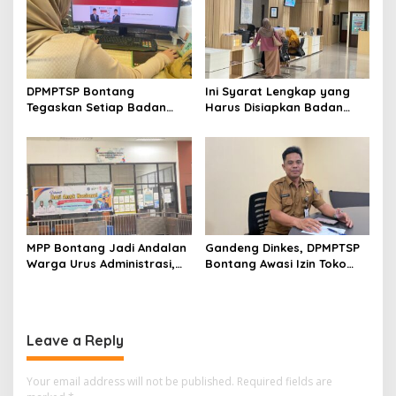
DPMPTSP Bontang
Ini Syarat Lengkap yang
Tegaskan Setiap Badan
Harus Disiapkan Badan
Usaha Wajib Miliki NIB untuk
Usaha untuk Mengurus NIB
Legalitas Usaha
Lewat OSS
MPP Bontang Jadi Andalan
Gandeng Dinkes, DPMPTSP
Warga Urus Administrasi,
Bontang Awasi Izin Toko
Layanan Tatap Muka Tetap
Obat di Kota Taman
Diminati Meski Serba Digital
Leave a Reply
Your email address will not be published.
Required fields are