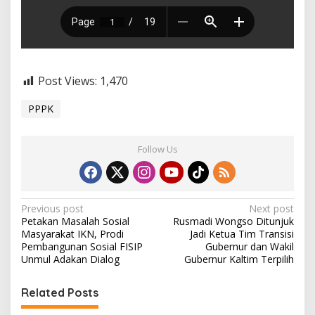
Post Views:
1,470
PPPK
Follow Us
P
Previous post
Next post
Petakan Masalah Sosial
Rusmadi Wongso Ditunjuk
o
Masyarakat IKN, Prodi
Jadi Ketua Tim Transisi
s
Pembangunan Sosial FISIP
Gubernur dan Wakil
Unmul Adakan Dialog
Gubernur Kaltim Terpilih
t
n
Related Posts
a