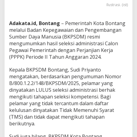
t
Ilustrasi. (ist)
a
L
u
Adakata.id, Bontang
– Pemerintah Kota Bontang
l
melalui Badan Kepegawaian dan Pengembangan
u
Sumber Daya Manusia (BKPSDM) resmi
s
S
mengumumkan hasil seleksi administrasi Calon
e
Pegawai Pemerintah dengan Perjanjian Kerja
l
(PPPK) Periode II Tahun Anggaran 2024.
e
k
Kepala BKPSDM Bontang, Sudi Priyanto
s
i
mengatakan, berdasarkan pengumuman Nomor
A
B/800.1.2.2/148/BKPSDM/2025, pelamar yang
d
dinyatakan LULUS seleksi administrasi berhak
m
mengikuti tahapan seleksi kompetensi. Bagi
i
pelamar yang tidak tercantum dalam daftar
n
i
kelulusan dinyatakan Tidak Memenuhi Syarat
s
(TMS) dan tidak dapat mengikuti tahapan
t
berikutnya.
r
a
Sudi juga bilang, BKPSDM Kota Bontang
s