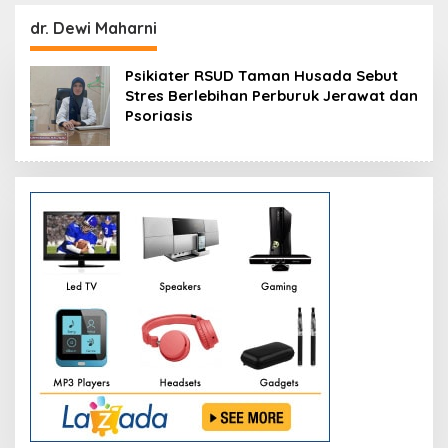
Resmikan Modernisasi
Peluang Investasi
Pabrik Tertua Pupuk
Resmi Dipetakan
dr. Dewi Maharni
Kaltim
Psikiater RSUD Taman Husada Sebut
Stres Berlebihan Perburuk Jerawat dan
Psoriasis