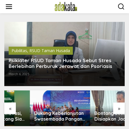
S
k
i
p
t
o
c
o
n
t
Pubilitas
,
RSUD Taman Husada
e
n
Psikiater RSUD Taman Husada Sebut Stres
t
Berlebihan Perburuk Jerawat dan Psoriasis
March 6, 2025
«
»
Dukung Keberlanjutan
Bontang Lestari
Swasembada Pangan,
Disiapkan Jadi Pusat
Pupuk Indonesia
Industri Baru, 18