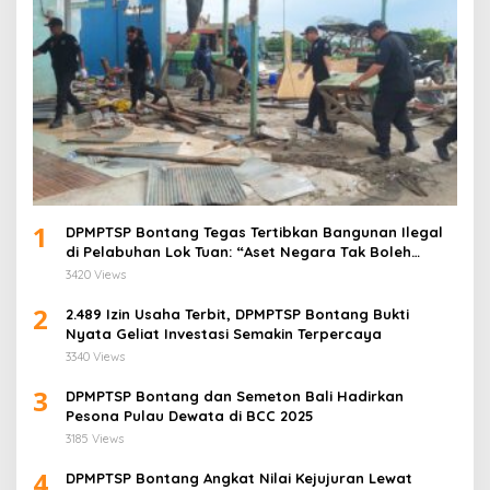
1
DPMPTSP Bontang Tegas Tertibkan Bangunan Ilegal
di Pelabuhan Lok Tuan: “Aset Negara Tak Boleh
Dikuasai!”
3420 Views
2
2.489 Izin Usaha Terbit, DPMPTSP Bontang Bukti
Nyata Geliat Investasi Semakin Terpercaya
3340 Views
3
DPMPTSP Bontang dan Semeton Bali Hadirkan
Pesona Pulau Dewata di BCC 2025
3185 Views
4
DPMPTSP Bontang Angkat Nilai Kejujuran Lewat