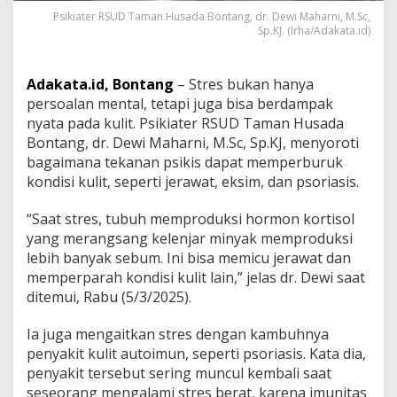
s
Psikiater RSUD Taman Husada Bontang, dr. Dewi Maharni, M.Sc,
a
Sp.KJ. (Irha/Adakata.id)
d
a
S
Adakata.id, Bontang
– Stres bukan hanya
e
persoalan mental, tetapi juga bisa berdampak
b
nyata pada kulit. Psikiater RSUD Taman Husada
u
t
Bontang, dr. Dewi Maharni, M.Sc, Sp.KJ, menyoroti
S
bagaimana tekanan psikis dapat memperburuk
t
kondisi kulit, seperti jerawat, eksim, dan psoriasis.
r
e
“Saat stres, tubuh memproduksi hormon kortisol
s
B
yang merangsang kelenjar minyak memproduksi
e
lebih banyak sebum. Ini bisa memicu jerawat dan
r
memperparah kondisi kulit lain,” jelas dr. Dewi saat
l
ditemui, Rabu (5/3/2025).
e
b
i
Ia juga mengaitkan stres dengan kambuhnya
h
penyakit kulit autoimun, seperti psoriasis. Kata dia,
a
penyakit tersebut sering muncul kembali saat
n
seseorang mengalami stres berat, karena imunitas
P