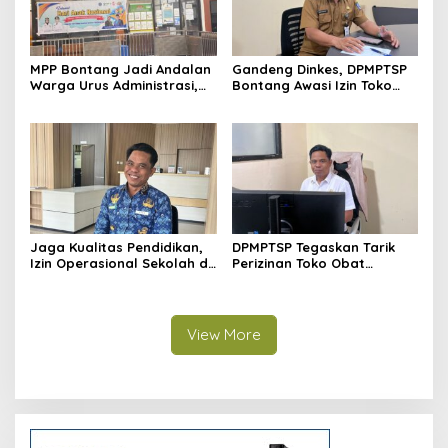
MPP Bontang Jadi Andalan
Gandeng Dinkes, DPMPTSP
Warga Urus Administrasi,
Bontang Awasi Izin Toko
Layanan Tatap Muka Tetap
Obat di Kota Taman
Diminati Meski Serba Digital
Jaga Kualitas Pendidikan,
DPMPTSP Tegaskan Tarik
Izin Operasional Sekolah di
Perizinan Toko Obat
Bontang Jadi Penentu
Bontang, Sofyansyah: Akan
Pemenuhan Standar
Terus Kami Pantau
Minimal
View More