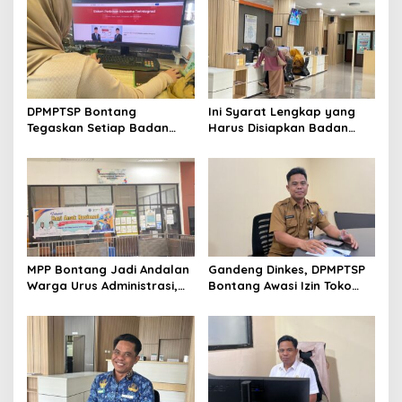
DPMPTSP Bontang
Ini Syarat Lengkap yang
Tegaskan Setiap Badan
Harus Disiapkan Badan
Usaha Wajib Miliki NIB untuk
Usaha untuk Mengurus NIB
Legalitas Usaha
Lewat OSS
MPP Bontang Jadi Andalan
Gandeng Dinkes, DPMPTSP
Warga Urus Administrasi,
Bontang Awasi Izin Toko
Layanan Tatap Muka Tetap
Obat di Kota Taman
Diminati Meski Serba Digital