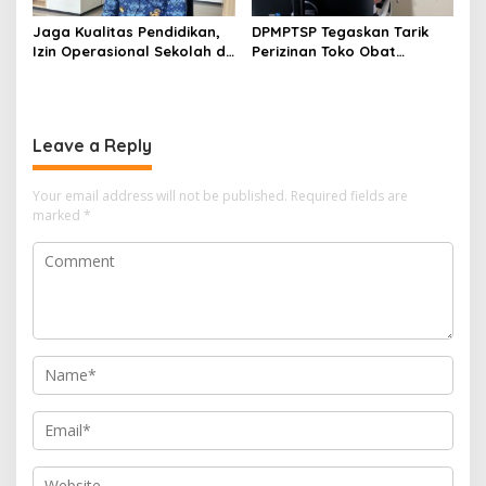
Jaga Kualitas Pendidikan,
DPMPTSP Tegaskan Tarik
Izin Operasional Sekolah di
Perizinan Toko Obat
Bontang Jadi Penentu
Bontang, Sofyansyah: Akan
Pemenuhan Standar
Terus Kami Pantau
Minimal
Leave a Reply
Your email address will not be published.
Required fields are
marked
*