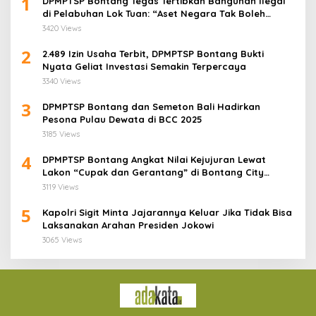
1
DPMPTSP Bontang Tegas Tertibkan Bangunan Ilegal
di Pelabuhan Lok Tuan: “Aset Negara Tak Boleh
Dikuasai!”
3420 Views
2
2.489 Izin Usaha Terbit, DPMPTSP Bontang Bukti
Nyata Geliat Investasi Semakin Terpercaya
3340 Views
3
DPMPTSP Bontang dan Semeton Bali Hadirkan
Pesona Pulau Dewata di BCC 2025
3185 Views
4
DPMPTSP Bontang Angkat Nilai Kejujuran Lewat
Lakon “Cupak dan Gerantang” di Bontang City
Carnaval 2025
3119 Views
5
Kapolri Sigit Minta Jajarannya Keluar Jika Tidak Bisa
Laksanakan Arahan Presiden Jokowi
3065 Views