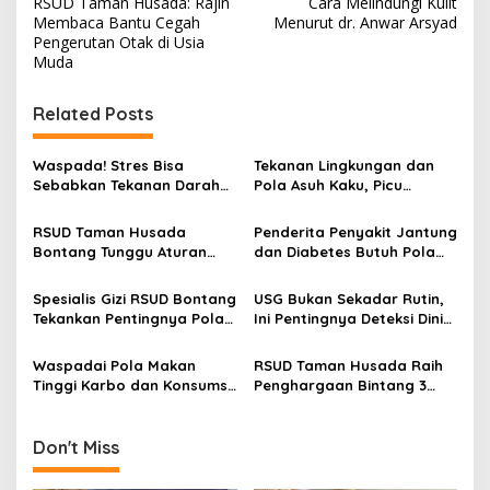
RSUD Taman Husada: Rajin
Cara Melindungi Kulit
s
Membaca Bantu Cegah
Menurut dr. Anwar Arsyad
Pengerutan Otak di Usia
t
Muda
n
Related Posts
a
v
Waspada! Stres Bisa
Tekanan Lingkungan dan
i
Sebabkan Tekanan Darah
Pola Asuh Kaku, Picu
g
Naik dan Picu Serangan
Lonjakan Kasus Gangguan
Jantung
Mental Remaja di Bontang
RSUD Taman Husada
Penderita Penyakit Jantung
a
Bontang Tunggu Aturan
dan Diabetes Butuh Pola
t
Turunan Perda Retribusi
Makan Khusus, Porsi Nasi
Parkir
Tidak Sama dengan Orang
i
Spesialis Gizi RSUD Bontang
USG Bukan Sekadar Rutin,
Sehat
Tekankan Pentingnya Pola
Ini Pentingnya Deteksi Dini
o
Makan Seimbang: Kurangi
Masalah Kehamilan
n
Junk Food, Perbanyak
Menurut Dokter RSUD
Waspadai Pola Makan
RSUD Taman Husada Raih
Sayur Alami
Bontang
Tinggi Karbo dan Konsumsi
Penghargaan Bintang 3
Kafein Berlebih, Spesialis
dari BPJS Kesehatan
Gizi RSUD Bontang
Ingatkan Dampaknya
Don't Miss