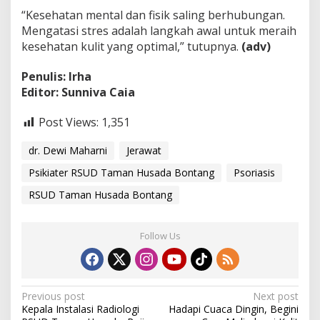
s
“Kesehatan mental dan fisik saling berhubungan.
Mengatasi stres adalah langkah awal untuk meraih
kesehatan kulit yang optimal,” tutupnya.
(adv)
Penulis: Irha
Editor: Sunniva Caia
Post Views:
1,351
dr. Dewi Maharni
Jerawat
Psikiater RSUD Taman Husada Bontang
Psoriasis
RSUD Taman Husada Bontang
Follow Us
P
Previous post
Next post
Kepala Instalasi Radiologi
Hadapi Cuaca Dingin, Begini
o