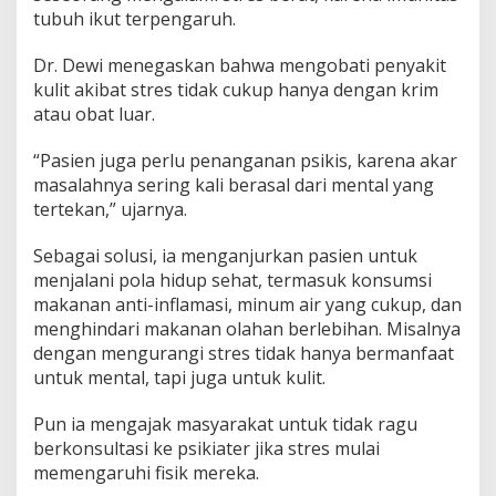
e
tubuh ikut terpengaruh.
r
b
Dr. Dewi menegaskan bahwa mengobati penyakit
u
kulit akibat stres tidak cukup hanya dengan krim
r
atau obat luar.
u
k
J
“Pasien juga perlu penanganan psikis, karena akar
e
masalahnya sering kali berasal dari mental yang
r
tertekan,” ujarnya.
a
w
Sebagai solusi, ia menganjurkan pasien untuk
a
t
menjalani pola hidup sehat, termasuk konsumsi
d
makanan anti-inflamasi, minum air yang cukup, dan
a
menghindari makanan olahan berlebihan. Misalnya
n
dengan mengurangi stres tidak hanya bermanfaat
P
s
untuk mental, tapi juga untuk kulit.
o
r
Pun ia mengajak masyarakat untuk tidak ragu
i
berkonsultasi ke psikiater jika stres mulai
a
memengaruhi fisik mereka.
s
i