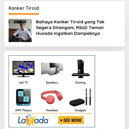
Resmikan Modernisasi
Peluang Investasi
Pabrik Tertua Pupuk
Resmi Dipetakan
Kanker Tiroid
Kaltim
Bahaya Kanker Tiroid yang Tak
Segera Ditangani, RSUD Taman
Husada Ingatkan Dampaknya