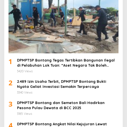
1
DPMPTSP Bontang Tegas Tertibkan Bangunan Ilegal
di Pelabuhan Lok Tuan: “Aset Negara Tak Boleh
Dikuasai!”
3420 Views
2
2.489 Izin Usaha Terbit, DPMPTSP Bontang Bukti
Nyata Geliat Investasi Semakin Terpercaya
3340 Views
3
DPMPTSP Bontang dan Semeton Bali Hadirkan
Pesona Pulau Dewata di BCC 2025
3185 Views
4
DPMPTSP Bontang Angkat Nilai Kejujuran Lewat