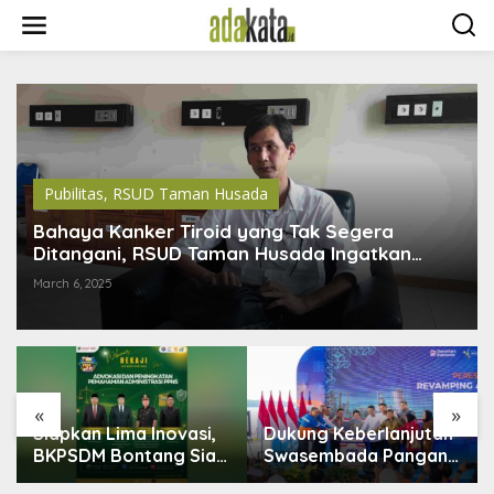
S
k
i
p
t
o
c
o
n
t
Pubilitas
,
RSUD Taman Husada
e
n
Bahaya Kanker Tiroid yang Tak Segera
t
Ditangani, RSUD Taman Husada Ingatkan
Dampaknya
March 6, 2025
«
»
,
Dukung Keberlanjutan
Bontang Lestari
ap
Swasembada Pangan,
Disiapkan Jadi Pusat
Pupuk Indonesia
Industri Baru, 18