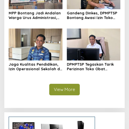
MPP Bontang Jadi Andalan
Gandeng Dinkes, DPMPTSP
Warga Urus Administrasi,
Bontang Awasi Izin Toko
Layanan Tatap Muka Tetap
Obat di Kota Taman
Diminati Meski Serba Digital
Jaga Kualitas Pendidikan,
DPMPTSP Tegaskan Tarik
Izin Operasional Sekolah di
Perizinan Toko Obat
Bontang Jadi Penentu
Bontang, Sofyansyah: Akan
Pemenuhan Standar
Terus Kami Pantau
Minimal
View More