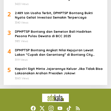
Dikuasai!”
3420 Views
2
2.489 Izin Usaha Terbit, DPMPTSP Bontang Bukti
Nyata Geliat Investasi Semakin Terpercaya
3340 Views
3
DPMPTSP Bontang dan Semeton Bali Hadirkan
Pesona Pulau Dewata di BCC 2025
3185 Views
4
DPMPTSP Bontang Angkat Nilai Kejujuran Lewat
Lakon “Cupak dan Gerantang” di Bontang City
Carnaval 2025
3119 Views
5
Kapolri Sigit Minta Jajarannya Keluar Jika Tidak Bisa
Laksanakan Arahan Presiden Jokowi
3065 Views