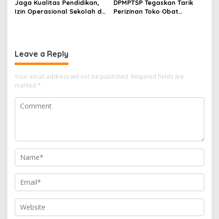
Jaga Kualitas Pendidikan,
DPMPTSP Tegaskan Tarik
Izin Operasional Sekolah di
Perizinan Toko Obat
Bontang Jadi Penentu
Bontang, Sofyansyah: Akan
Pemenuhan Standar
Terus Kami Pantau
Minimal
Leave a Reply
Your email address will not be published.
Required fields are
marked
*