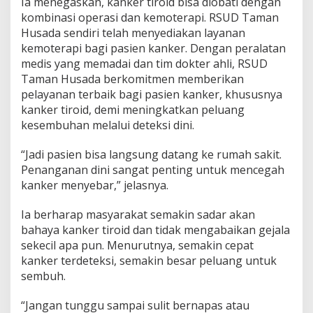
Ia menegaskan, kanker tiroid bisa diobati dengan
n
kombinasi operasi dan kemoterapi. RSUD Taman
y
Husada sendiri telah menyediakan layanan
a
kemoterapi bagi pasien kanker. Dengan peralatan
medis yang memadai dan tim dokter ahli, RSUD
Taman Husada berkomitmen memberikan
pelayanan terbaik bagi pasien kanker, khususnya
kanker tiroid, demi meningkatkan peluang
kesembuhan melalui deteksi dini.
“Jadi pasien bisa langsung datang ke rumah sakit.
Penanganan dini sangat penting untuk mencegah
kanker menyebar,” jelasnya.
Ia berharap masyarakat semakin sadar akan
bahaya kanker tiroid dan tidak mengabaikan gejala
sekecil apa pun. Menurutnya, semakin cepat
kanker terdeteksi, semakin besar peluang untuk
sembuh.
“Jangan tunggu sampai sulit bernapas atau