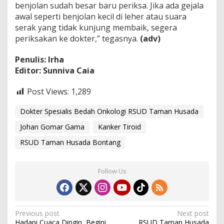
benjolan sudah besar baru periksa. Jika ada gejala
awal seperti benjolan kecil di leher atau suara
serak yang tidak kunjung membaik, segera
periksakan ke dokter,” tegasnya.
(adv)
Penulis: Irha
Editor: Sunniva Caia
Post Views:
1,289
Dokter Spesialis Bedah Onkologi RSUD Taman Husada
Johan Gomar Gama
Kanker Tiroid
RSUD Taman Husada Bontang
Follow Us
P
Previous post
Next post
Hadapi Cuaca Dingin, Begini
RSUD Taman Husada