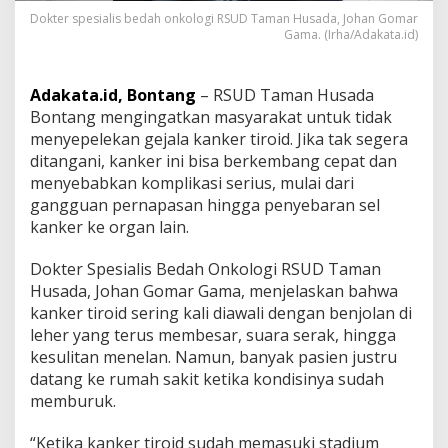
n
Dokter spesialis bedah onkologi RSUD Taman Husada, Johan Gomar
g
Gama. (Irha/Adakata.id)
T
a
k
Adakata.id, Bontang
– RSUD Taman Husada
S
Bontang mengingatkan masyarakat untuk tidak
e
menyepelekan gejala kanker tiroid. Jika tak segera
g
e
ditangani, kanker ini bisa berkembang cepat dan
r
menyebabkan komplikasi serius, mulai dari
a
gangguan pernapasan hingga penyebaran sel
D
kanker ke organ lain.
i
t
a
Dokter Spesialis Bedah Onkologi RSUD Taman
n
Husada, Johan Gomar Gama, menjelaskan bahwa
g
kanker tiroid sering kali diawali dengan benjolan di
a
leher yang terus membesar, suara serak, hingga
n
i
kesulitan menelan. Namun, banyak pasien justru
,
datang ke rumah sakit ketika kondisinya sudah
R
memburuk.
S
U
“Ketika kanker tiroid sudah memasuki stadium
D