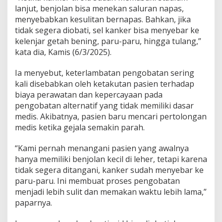
T
lanjut, benjolan bisa menekan saluran napas,
a
menyebabkan kesulitan bernapas. Bahkan, jika
m
tidak segera diobati, sel kanker bisa menyebar ke
a
kelenjar getah bening, paru-paru, hingga tulang,”
n
kata dia, Kamis (6/3/2025).
H
u
s
Ia menyebut, keterlambatan pengobatan sering
a
kali disebabkan oleh ketakutan pasien terhadap
d
biaya perawatan dan kepercayaan pada
a
pengobatan alternatif yang tidak memiliki dasar
I
n
medis. Akibatnya, pasien baru mencari pertolongan
g
medis ketika gejala semakin parah.
a
t
“Kami pernah menangani pasien yang awalnya
k
hanya memiliki benjolan kecil di leher, tetapi karena
a
n
tidak segera ditangani, kanker sudah menyebar ke
D
paru-paru. Ini membuat proses pengobatan
a
menjadi lebih sulit dan memakan waktu lebih lama,”
m
paparnya.
p
a
k