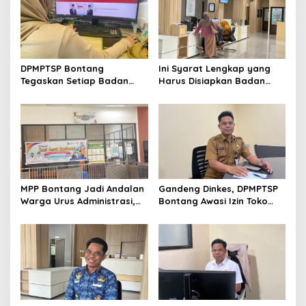
DPMPTSP Bontang
Ini Syarat Lengkap yang
Tegaskan Setiap Badan
Harus Disiapkan Badan
Usaha Wajib Miliki NIB untuk
Usaha untuk Mengurus NIB
Legalitas Usaha
Lewat OSS
MPP Bontang Jadi Andalan
Gandeng Dinkes, DPMPTSP
Warga Urus Administrasi,
Bontang Awasi Izin Toko
Layanan Tatap Muka Tetap
Obat di Kota Taman
Diminati Meski Serba Digital