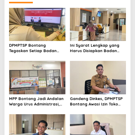
DPMPTSP Bontang
Ini Syarat Lengkap yang
Tegaskan Setiap Badan
Harus Disiapkan Badan
Usaha Wajib Miliki NIB untuk
Usaha untuk Mengurus NIB
Legalitas Usaha
Lewat OSS
MPP Bontang Jadi Andalan
Gandeng Dinkes, DPMPTSP
Warga Urus Administrasi,
Bontang Awasi Izin Toko
Layanan Tatap Muka Tetap
Obat di Kota Taman
Diminati Meski Serba Digital