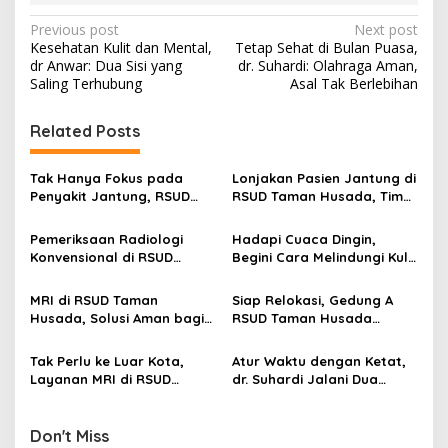
P
Previous post
Next post
Kesehatan Kulit dan Mental,
Tetap Sehat di Bulan Puasa,
o
dr Anwar: Dua Sisi yang
dr. Suhardi: Olahraga Aman,
s
Saling Terhubung
Asal Tak Berlebihan
t
Related Posts
n
a
Tak Hanya Fokus pada
Lonjakan Pasien Jantung di
v
Penyakit Jantung, RSUD
RSUD Taman Husada, Tim
Taman Husada Bontang
Medis Standby 24 Jam
i
Pastikan Layanan
Pemeriksaan Radiologi
Hadapi Cuaca Dingin,
g
Radiologi Merata
Konvensional di RSUD
Begini Cara Melindungi Kulit
Taman Husada Alami
Menurut dr. Anwar Arsyad
a
Penurunan
MRI di RSUD Taman
Siap Relokasi, Gedung A
t
Husada, Solusi Aman bagi
RSUD Taman Husada
i
Pemeriksaan Saraf dan Ibu
Bontang Disiapkan untuk
Hamil
Klinik MCU dan Estetika
Tak Perlu ke Luar Kota,
Atur Waktu dengan Ketat,
o
Layanan MRI di RSUD
dr. Suhardi Jalani Dua
n
Taman Husada Permudah
Peran di RSUD Taman
Warga Bontang
Husada
Don't Miss