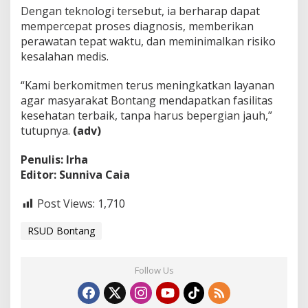
Dengan teknologi tersebut, ia berharap dapat
i
l
mempercepat proses diagnosis, memberikan
i
perawatan tepat waktu, dan meminimalkan risiko
p
kesalahan medis.
s
“Kami berkomitmen terus meningkatkan layanan
agar masyarakat Bontang mendapatkan fasilitas
kesehatan terbaik, tanpa harus bepergian jauh,”
tutupnya.
(adv)
Penulis: Irha
Editor: Sunniva Caia
Post Views:
1,710
RSUD Bontang
Follow Us