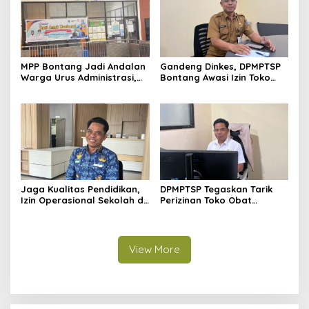
MPP Bontang Jadi Andalan
Gandeng Dinkes, DPMPTSP
Warga Urus Administrasi,
Bontang Awasi Izin Toko
Layanan Tatap Muka Tetap
Obat di Kota Taman
Diminati Meski Serba Digital
Jaga Kualitas Pendidikan,
DPMPTSP Tegaskan Tarik
Izin Operasional Sekolah di
Perizinan Toko Obat
Bontang Jadi Penentu
Bontang, Sofyansyah: Akan
Pemenuhan Standar
Terus Kami Pantau
Minimal
View More