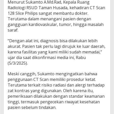
Menurut Sukamto A.Md.Rad, Kepala Ruang
g
Radiologi RSUD Taman Husada, kehadiran CT Scan
H
128 Slice Philips sangat membantu dokter.
a
d
Terutama dalam menangani pasien dengan
i
gangguan kardiovaskular, tumor, hingga masalah
r
saraf.
k
a
“Dengan alat ini, diagnosis bisa dilakukan lebih
n
C
akurat. Pasien tak perlu lagi dirujuk ke luar daerah,
T
karena fasilitas yang kami miliki sudah memadai,”
S
ujar dia saat dikonfirmasi media ini, Rabu
c
(5/3/2025).
a
n
1
Meski canggih, Sukamto mengingatkan bahwa
2
penggunaan CT Scan memiliki prosedur ketat.
8
Terutama terkait risiko radiasi dan alergi terhadap
S
zat kontras yang digunakan. Oleh karena itu,
l
i
pemeriksaan dilakukan dengan standar keamanan
c
tinggi, termasuk pengecekan riwayat kesehatan
e
pasien sebelum tindakan.
P
h