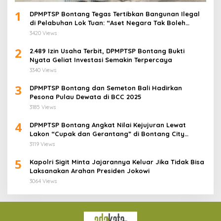
1
DPMPTSP Bontang Tegas Tertibkan Bangunan Ilegal
di Pelabuhan Lok Tuan: “Aset Negara Tak Boleh
Dikuasai!”
3420 Views
2
2.489 Izin Usaha Terbit, DPMPTSP Bontang Bukti
Nyata Geliat Investasi Semakin Terpercaya
3340 Views
3
DPMPTSP Bontang dan Semeton Bali Hadirkan
Pesona Pulau Dewata di BCC 2025
3185 Views
4
DPMPTSP Bontang Angkat Nilai Kejujuran Lewat
Lakon “Cupak dan Gerantang” di Bontang City
Carnaval 2025
3119 Views
5
Kapolri Sigit Minta Jajarannya Keluar Jika Tidak Bisa
Laksanakan Arahan Presiden Jokowi
3064 Views