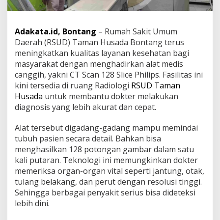
r
a
t
Adakata.id, Bontang
– Rumah Sakit Umum
,
Daerah (RSUD) Taman Husada Bontang terus
R
S
meningkatkan kualitas layanan kesehatan bagi
U
masyarakat dengan menghadirkan alat medis
D
canggih, yakni CT Scan 128 Slice Philips. Fasilitas ini
T
kini tersedia di ruang Radiologi
RSUD Taman
a
m
Husada
untuk membantu dokter melakukan
a
diagnosis yang lebih akurat dan cepat.
n
H
Alat tersebut digadang-gadang mampu memindai
u
tubuh pasien secara detail. Bahkan bisa
s
a
menghasilkan 128 potongan gambar dalam satu
d
kali putaran. Teknologi ini memungkinkan dokter
a
memeriksa organ-organ vital seperti jantung, otak,
B
tulang belakang, dan perut dengan resolusi tinggi.
o
Sehingga berbagai penyakit serius bisa dideteksi
n
t
lebih dini.
a
n