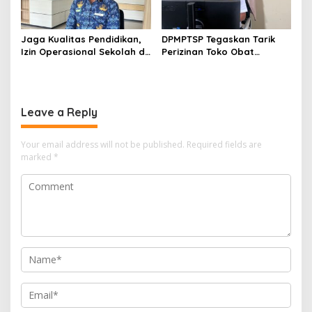
Jaga Kualitas Pendidikan,
DPMPTSP Tegaskan Tarik
Izin Operasional Sekolah di
Perizinan Toko Obat
Bontang Jadi Penentu
Bontang, Sofyansyah: Akan
Pemenuhan Standar
Terus Kami Pantau
Minimal
Leave a Reply
Your email address will not be published.
Required fields are
marked
*