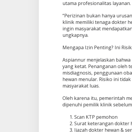
utama profesionalitas layanan.
r
t
a
“Perizinan bukan hanya urusan
n
klinik memiliki tenaga dokter 
g
ingin masyarakat mendapatkan 
g
ungkapnya.
u
n
g
Mengapa Izin Penting? Ini Risi
J
a
Aspiannur menjelaskan bahwa
w
yang ketat. Penanganan oleh t
a
misdiagnosis, penggunaan obat
b
hewan menular. Risiko ini tida
masyarakat luas.
Oleh karena itu, pemerintah 
dipenuhi pemilik klinik sebelum
Scan KTP pemohon
Surat keterangan dokter
Ijazah dokter hewan & ser