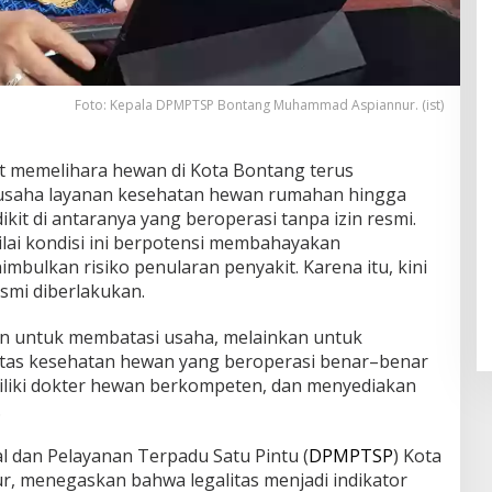
Foto: Kepala DPMPTSP Bontang Muhammad Aspiannur. (ist)
t memelihara hewan di Kota Bontang terus
 usaha layanan kesehatan hewan rumahan hingga
dikit di antaranya yang beroperasi tanpa izin resmi.
lai kondisi ini berpotensi membahayakan
bulkan risiko penularan penyakit. Karena itu, kini
esmi diberlakukan.
an untuk membatasi usaha, melainkan untuk
itas kesehatan hewan yang beroperasi benar–benar
liki dokter hewan berkompeten, dan menyediakan
.
 dan Pelayanan Terpadu Satu Pintu (
DPMPTSP
) Kota
 menegaskan bahwa legalitas menjadi indikator