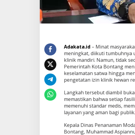
a
n
K
l
i
n
i
k
Adakata.id
– Minat masyaraka
H
e
meningkat, diikuti tumbuhnya
w
klinik mandiri. Namun, tidak se
a
Pemerintah Kota Bontang meni
n
keselamatan satwa hingga menim
B
pengetatan izin klinik hewan r
e
r
i
Langkah tersebut diambil buk
z
memastikan bahwa setiap fasil
i
memenuhi standar medis, memi
n
layanan yang aman bagi publik
d
a
n
Kepala Dinas Penanaman Modal
B
Bontang, Muhammad Aspiannur,
e