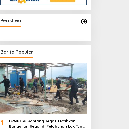
Kapolri Sigit Minta Jajarannya
Keluar Jika Tidak Bisa Laksanakan
Peristiwa
Arahan Presiden Jokowi
Berita Populer
1
DPMPTSP Bontang Tegas Tertibkan
Bangunan Ilegal di Pelabuhan Lok Tuan: