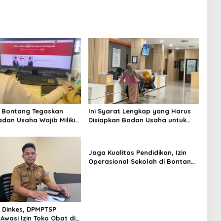
 Bontang Tegaskan
Ini Syarat Lengkap yang Harus
adan Usaha Wajib Miliki
Disiapkan Badan Usaha untuk
k Legalitas Usaha
Mengurus NIB Lewat OSS
Jaga Kualitas Pendidikan, Izin
Operasional Sekolah di Bontang
Jadi Penentu Pemenuhan
Standar Minimal
Dinkes, DPMPTSP
Awasi Izin Toko Obat di