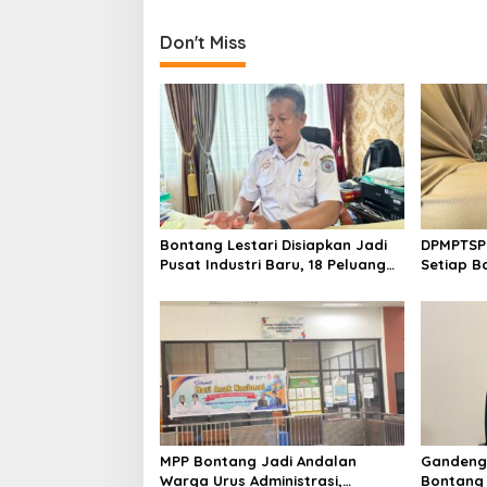
t
Don't Miss
n
a
v
i
g
a
t
Bontang Lestari Disiapkan Jadi
DPMPTSP
i
Pusat Industri Baru, 18 Peluang
Setiap B
Investasi Resmi Dipetakan
NIB untu
o
n
MPP Bontang Jadi Andalan
Gandeng 
Warga Urus Administrasi,
Bontang 