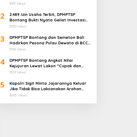
“Aset Negara Tak Boleh Dikuasai!”
3431 Views
2
2.489 Izin Usaha Terbit, DPMPTSP
Bontang Bukti Nyata Geliat Investasi
Semakin Terpercaya
3350 Views
3
DPMPTSP Bontang dan Semeton Bali
Hadirkan Pesona Pulau Dewata di BCC
2025
3196 Views
4
DPMPTSP Bontang Angkat Nilai
Kejujuran Lewat Lakon “Cupak dan
Gerantang” di Bontang City Carnaval
3129 Views
2025
5
Kapolri Sigit Minta Jajarannya Keluar
Jika Tidak Bisa Laksanakan Arahan
Presiden Jokowi
3065 Views