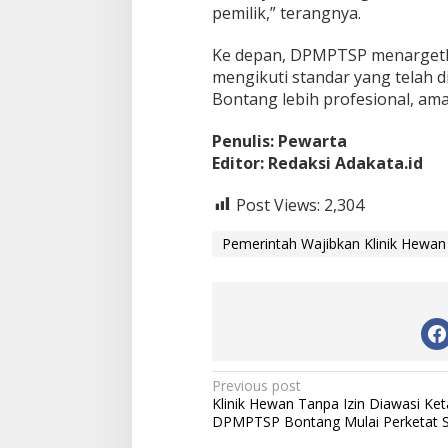
pemilik,” terangnya.
Ke depan, DPMPTSP menargetk
mengikuti standar yang telah d
Bontang lebih profesional, ama
Penulis: Pewarta
Editor: Redaksi Adakata.id
Post Views:
2,304
Pemerintah Wajibkan Klinik Hewan 
P
Previous post
Klinik Hewan Tanpa Izin Diawasi Ket
o
DPMPTSP Bontang Mulai Perketat S
s