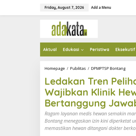
S
Add a Menu
k
Friday, August 7, 2026
i
p
t
o
c
o
n
Aktual
Edukasi
Peristiwa
Eksekutif
t
e
n
t
Homepage
/
Pubilitas
/
DPMPTSP Bontang
L
e
Ledakan Tren Pelih
d
a
Wajibkan Klinik He
k
a
Bertanggung Jawa
n
T
r
Ragam layanan medis hewan semakin mara
e
Bontang menegaskan izin kini diperketat u
n
memastikan hewan ditangani dokter berk
P
e