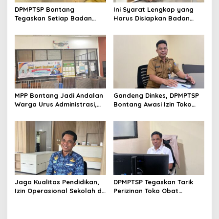
DPMPTSP Bontang
Ini Syarat Lengkap yang
Tegaskan Setiap Badan
Harus Disiapkan Badan
Usaha Wajib Miliki NIB untuk
Usaha untuk Mengurus NIB
Legalitas Usaha
Lewat OSS
MPP Bontang Jadi Andalan
Gandeng Dinkes, DPMPTSP
Warga Urus Administrasi,
Bontang Awasi Izin Toko
Layanan Tatap Muka Tetap
Obat di Kota Taman
Diminati Meski Serba Digital
Jaga Kualitas Pendidikan,
DPMPTSP Tegaskan Tarik
Izin Operasional Sekolah di
Perizinan Toko Obat
Bontang Jadi Penentu
Bontang, Sofyansyah: Akan
Pemenuhan Standar
Terus Kami Pantau
Minimal