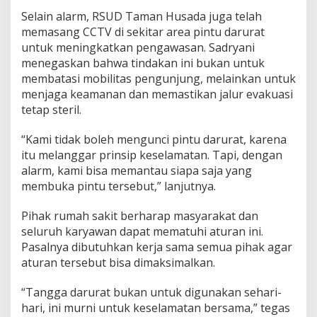
n
Selain alarm, RSUD Taman Husada juga telah
K
memasang CCTV di sekitar area pintu darurat
e
untuk meningkatkan pengawasan. Sadryani
a
menegaskan bahwa tindakan ini bukan untuk
m
a
membatasi mobilitas pengunjung, melainkan untuk
n
menjaga keamanan dan memastikan jalur evakuasi
a
tetap steril.
n
“Kami tidak boleh mengunci pintu darurat, karena
itu melanggar prinsip keselamatan. Tapi, dengan
alarm, kami bisa memantau siapa saja yang
membuka pintu tersebut,” lanjutnya.
Pihak rumah sakit berharap masyarakat dan
seluruh karyawan dapat mematuhi aturan ini.
Pasalnya dibutuhkan kerja sama semua pihak agar
aturan tersebut bisa dimaksimalkan.
“Tangga darurat bukan untuk digunakan sehari-
hari, ini murni untuk keselamatan bersama,” tegas