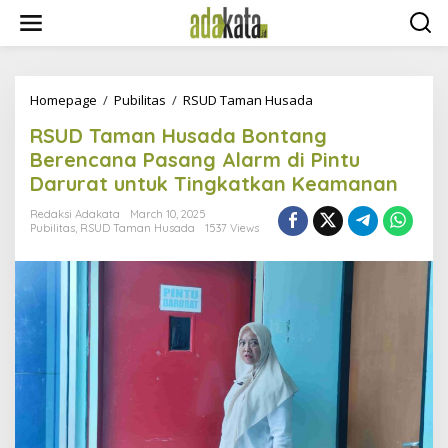
S
k
i
p
t
o
Homepage
/
Pubilitas
/
RSUD Taman Husada
R
c
S
RSUD Taman Husada Bontang
o
U
n
D
Berencana Pasang Alarm di Pintu
t
T
Darurat untuk Tingkatkan Keamanan
e
a
n
m
Redaksi Adakata
March 10, 2025
t
a
Pubilitas
,
RSUD Taman Husada
1537 Views
n
H
u
s
a
d
a
B
o
n
t
a