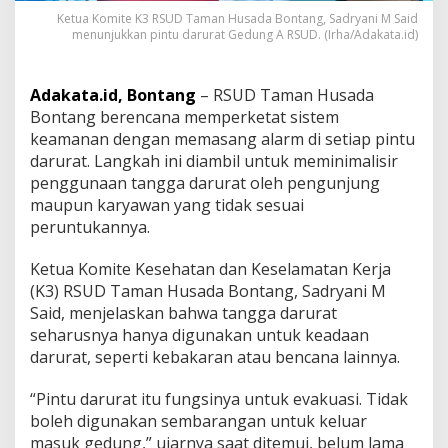
n
Ketua Komite K3 RSUD Taman Husada Bontang, Sadryani M Said
g
menunjukkan pintu darurat Gedung A RSUD. (Irha/Adakata.id)
B
e
r
Adakata.id, Bontang
– RSUD Taman Husada
e
Bontang berencana memperketat sistem
n
keamanan dengan memasang alarm di setiap pintu
c
a
darurat. Langkah ini diambil untuk meminimalisir
n
penggunaan tangga darurat oleh pengunjung
a
maupun karyawan yang tidak sesuai
P
peruntukannya.
a
s
a
Ketua Komite Kesehatan dan Keselamatan Kerja
n
(K3) RSUD Taman Husada Bontang, Sadryani M
g
Said, menjelaskan bahwa tangga darurat
A
seharusnya hanya digunakan untuk keadaan
l
a
darurat, seperti kebakaran atau bencana lainnya.
r
m
“Pintu darurat itu fungsinya untuk evakuasi. Tidak
d
boleh digunakan sembarangan untuk keluar
i
masuk gedung,” ujarnya saat ditemui, belum lama
P