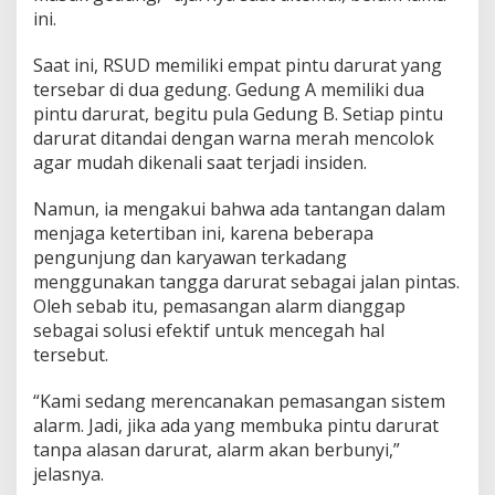
i
ini.
n
t
Saat ini, RSUD memiliki empat pintu darurat yang
u
tersebar di dua gedung. Gedung A memiliki dua
D
pintu darurat, begitu pula Gedung B. Setiap pintu
a
r
darurat ditandai dengan warna merah mencolok
u
agar mudah dikenali saat terjadi insiden.
r
a
Namun, ia mengakui bahwa ada tantangan dalam
t
menjaga ketertiban ini, karena beberapa
u
n
pengunjung dan karyawan terkadang
t
menggunakan tangga darurat sebagai jalan pintas.
u
Oleh sebab itu, pemasangan alarm dianggap
k
sebagai solusi efektif untuk mencegah hal
T
tersebut.
i
n
g
“Kami sedang merencanakan pemasangan sistem
k
alarm. Jadi, jika ada yang membuka pintu darurat
a
tanpa alasan darurat, alarm akan berbunyi,”
t
jelasnya.
k
a