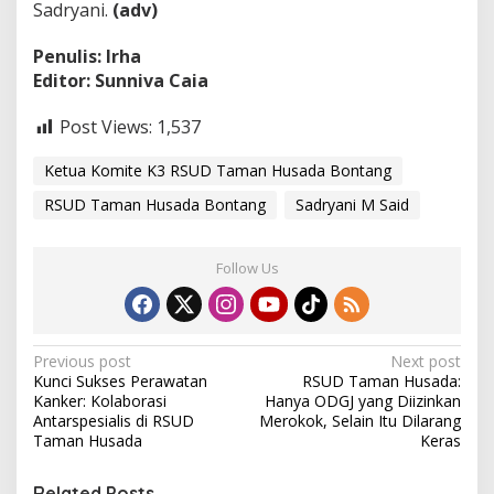
Sadryani.
(adv)
Penulis: Irha
Editor: Sunniva Caia
Post Views:
1,537
Ketua Komite K3 RSUD Taman Husada Bontang
RSUD Taman Husada Bontang
Sadryani M Said
Follow Us
P
Previous post
Next post
Kunci Sukses Perawatan
RSUD Taman Husada:
o
Kanker: Kolaborasi
Hanya ODGJ yang Diizinkan
s
Antarspesialis di RSUD
Merokok, Selain Itu Dilarang
Taman Husada
Keras
t
n
Related Posts