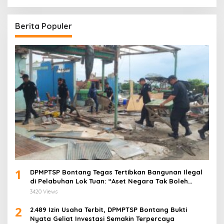
Berita Populer
1
DPMPTSP Bontang Tegas Tertibkan Bangunan Ilegal
di Pelabuhan Lok Tuan: “Aset Negara Tak Boleh
Dikuasai!”
3420 Views
2
2.489 Izin Usaha Terbit, DPMPTSP Bontang Bukti
Nyata Geliat Investasi Semakin Terpercaya