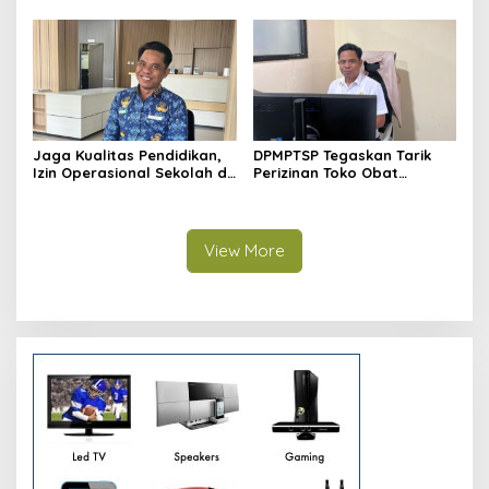
Diminati Meski Serba Digital
Jaga Kualitas Pendidikan,
DPMPTSP Tegaskan Tarik
Izin Operasional Sekolah di
Perizinan Toko Obat
Bontang Jadi Penentu
Bontang, Sofyansyah: Akan
Pemenuhan Standar
Terus Kami Pantau
Minimal
View More