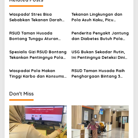
a
v
Waspada! Stres Bisa
Tekanan Lingkungan dan
Sebabkan Tekanan Darah
Pola Asuh Kaku, Picu
i
Naik dan Picu Serangan
Lonjakan Kasus Gangguan
g
Jantung
Mental Remaja di Bontang
RSUD Taman Husada
Penderita Penyakit Jantung
Bontang Tunggu Aturan
dan Diabetes Butuh Pola
a
Turunan Perda Retribusi
Makan Khusus, Porsi Nasi
t
Parkir
Tidak Sama dengan Orang
Spesialis Gizi RSUD Bontang
USG Bukan Sekadar Rutin,
Sehat
i
Tekankan Pentingnya Pola
Ini Pentingnya Deteksi Dini
Makan Seimbang: Kurangi
Masalah Kehamilan
o
Junk Food, Perbanyak
Menurut Dokter RSUD
Waspadai Pola Makan
RSUD Taman Husada Raih
n
Sayur Alami
Bontang
Tinggi Karbo dan Konsumsi
Penghargaan Bintang 3
Kafein Berlebih, Spesialis
dari BPJS Kesehatan
Gizi RSUD Bontang
Ingatkan Dampaknya
Don't Miss