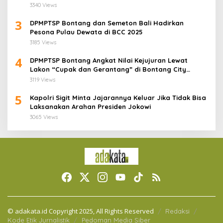
3340 Views
3
DPMPTSP Bontang dan Semeton Bali Hadirkan
Pesona Pulau Dewata di BCC 2025
3185 Views
4
DPMPTSP Bontang Angkat Nilai Kejujuran Lewat
Lakon “Cupak dan Gerantang” di Bontang City
Carnaval 2025
3119 Views
5
Kapolri Sigit Minta Jajarannya Keluar Jika Tidak Bisa
Laksanakan Arahan Presiden Jokowi
3065 Views
© adakata.id Copyright 2025, All Rights Reserved
Redaksi
Kode Etik Jurnalistik
Pedoman Media Siber