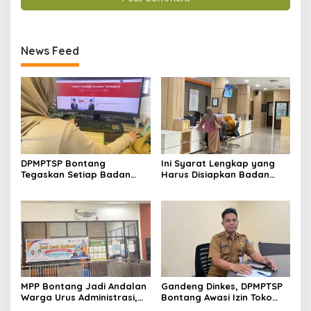
News Feed
DPMPTSP Bontang
Ini Syarat Lengkap yang
Tegaskan Setiap Badan
Harus Disiapkan Badan
Usaha Wajib Miliki NIB untuk
Usaha untuk Mengurus NIB
Legalitas Usaha
Lewat OSS
MPP Bontang Jadi Andalan
Gandeng Dinkes, DPMPTSP
Warga Urus Administrasi,
Bontang Awasi Izin Toko
Layanan Tatap Muka Tetap
Obat di Kota Taman