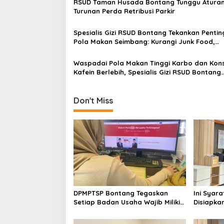
RSUD Taman Husada Bontang Tunggu Atura
g
Turunan Perda Retribusi Parkir
a
Spesialis Gizi RSUD Bontang Tekankan Penti
t
Pola Makan Seimbang: Kurangi Junk Food,
i
Perbanyak Sayur Alami
Waspadai Pola Makan Tinggi Karbo dan Kon
o
Kafein Berlebih, Spesialis Gizi RSUD Bontang
n
Ingatkan Dampaknya
Don't Miss
DPMPTSP Bontang Tegaskan
Ini Syar
Setiap Badan Usaha Wajib Miliki
Disiapka
NIB untuk Legalitas Usaha
Mengurus