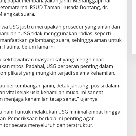
afi) dapat membahayakan janin. Menanggapi hal
 Fetomaternal RSUD Taman Husada Bontang, dr.
M angkat suara.
hwa USG justru merupakan prosedur yang aman dan
milan. “USG tidak menggunakan radiasi seperti
 memanfaatkan gelombang suara, sehingga aman untuk
. Fatima, belum lama ini.
 kekhawatiran masyarakat yang menghindari
kan mitos. Padahal, USG berperan penting dalam
komplikasi yang mungkin terjadi selama kehamilan.
au perkembangan janin, detak jantung, posisi dalam
n vital sejak usia kehamilan muda. Ini sangat
 menjaga kehamilan tetap sehat,” ujarnya.
u hamil untuk melakukan USG minimal empat hingga
an. Pemeriksaan berkala ini penting agar
itor secara menyeluruh dan terstruktur.