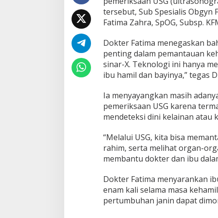
pemeriksaan USG (ultrasonogr
a
tersebut, Sub Spesialis Obgyn
d
Fatima Zahra, SpOG, Subsp. KF
a
T
e
Dokter Fatima menegaskan ba
g
penting dalam pemantauan keha
a
sinar-X. Teknologi ini hanya
s
ibu hamil dan bayinya,” tegas Dr
k
a
n
Ia menyayangkan masih adanya
K
pemeriksaan USG karena terma
e
mendeteksi dini kelainan atau 
a
m
“Melalui USG, kita bisa memant
a
n
rahim, serta melihat organ-orga
a
membantu dokter dan ibu dalam
n
n
Dokter Fatima menyarankan ib
y
enam kali selama masa kehamil
a
B
pertumbuhan janin dapat dimon
a
g