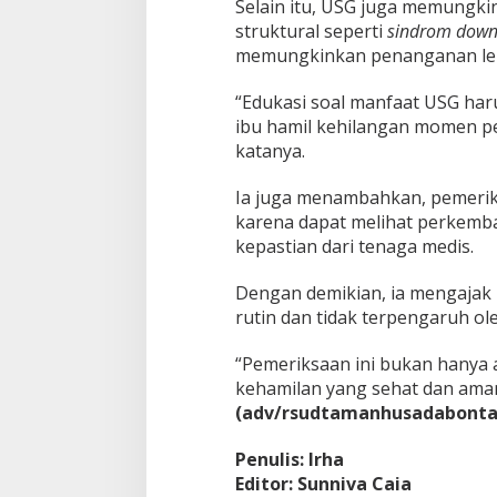
Selain itu, USG juga memungki
i
struktural seperti
sindrom dow
J
memungkinkan penanganan lebih
a
n
i
“Edukasi soal manfaat USG haru
n
ibu hamil kehilangan momen pe
katanya.
Ia juga menambahkan, pemerik
karena dapat melihat perkemb
kepastian dari tenaga medis.
Dengan demikian, ia mengajak p
rutin dan tidak terpengaruh o
“Pemeriksaan ini bukan hanya 
kehamilan yang sehat dan aman
(adv/rsudtamanhusadabonta
Penulis: Irha
Editor: Sunniva Caia