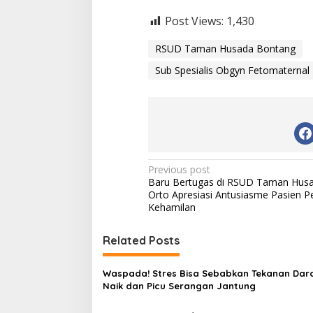
Post Views:
1,430
RSUD Taman Husada Bontang
Sub Spesialis Obgyn Fetomaterna
P
Previous post
Baru Bertugas di RSUD Taman Husad
o
Orto Apresiasi Antusiasme Pasien Pe
s
Kehamilan
t
Related Posts
n
a
Waspada! Stres Bisa Sebabkan Tekanan Dar
v
Naik dan Picu Serangan Jantung
i