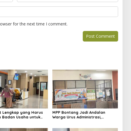
rowser for the next time I comment.
at Lengkap yang Harus
MPP Bontang Jadi Andalan
n Badan Usaha untuk
Warga Urus Administrasi,
 NIB Lewat OSS
Layanan Tatap Muka Tetap
Diminati Meski Serba Digital