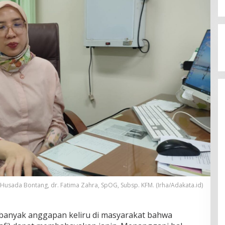
usada Bontang, dr. Fatima Zahra, SpOG, Subsp. KFM. (Irha/Adakata.id)
banyak anggapan keliru di masyarakat bahwa