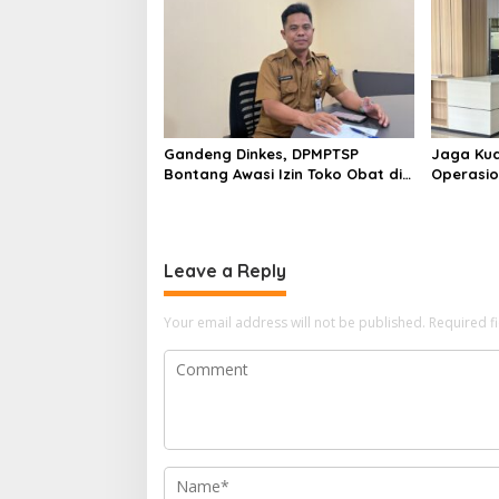
Gandeng Dinkes, DPMPTSP
Jaga Kual
Bontang Awasi Izin Toko Obat di
Operasio
Kota Taman
Jadi Pen
Standar 
Leave a Reply
Your email address will not be published.
Required f