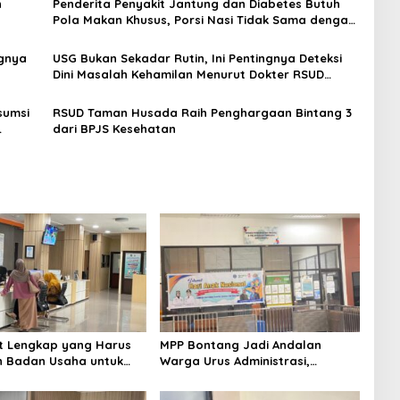
n
Penderita Penyakit Jantung dan Diabetes Butuh
Pola Makan Khusus, Porsi Nasi Tidak Sama dengan
Orang Sehat
ngnya
USG Bukan Sekadar Rutin, Ini Pentingnya Deteksi
Dini Masalah Kehamilan Menurut Dokter RSUD
Bontang
sumsi
RSUD Taman Husada Raih Penghargaan Bintang 3
dari BPJS Kesehatan
at Lengkap yang Harus
MPP Bontang Jadi Andalan
n Badan Usaha untuk
Warga Urus Administrasi,
 NIB Lewat OSS
Layanan Tatap Muka Tetap
Diminati Meski Serba Digital