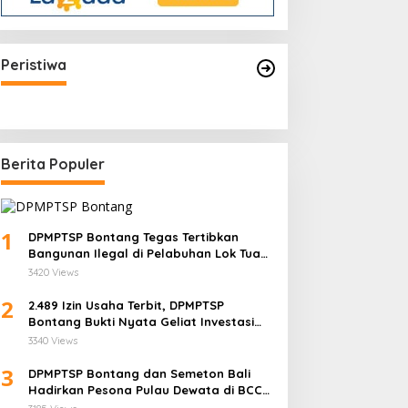
Kapolri Sigit Minta Jajarannya
Keluar Jika Tidak Bisa Laksanakan
Peristiwa
Arahan Presiden Jokowi
Berita Populer
1
DPMPTSP Bontang Tegas Tertibkan
Bangunan Ilegal di Pelabuhan Lok Tuan:
“Aset Negara Tak Boleh Dikuasai!”
3420 Views
2
2.489 Izin Usaha Terbit, DPMPTSP
Bontang Bukti Nyata Geliat Investasi
Semakin Terpercaya
3340 Views
3
DPMPTSP Bontang dan Semeton Bali
Hadirkan Pesona Pulau Dewata di BCC
2025