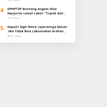
3185 Views
4
DPMPTSP Bontang Angkat Nilai
Kejujuran Lewat Lakon “Cupak dan
Gerantang” di Bontang City Carnaval
3119 Views
2025
5
Kapolri Sigit Minta Jajarannya Keluar
Jika Tidak Bisa Laksanakan Arahan
Presiden Jokowi
3065 Views