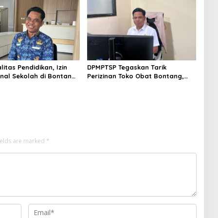
itas Pendidikan, Izin
DPMPTSP Tegaskan Tarik
nal Sekolah di Bontang
Perizinan Toko Obat Bontang,
entu Pemenuhan
Sofyansyah: Akan Terus Kami
Minimal
Pantau
ields are marked
*